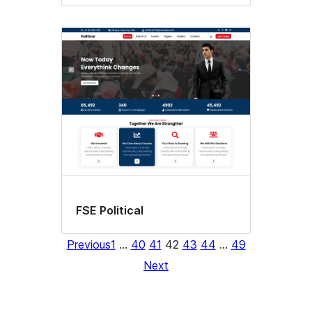
FSE Political
Previous
1
…
40
41
42
43
44
…
49
Next