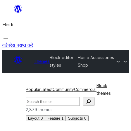
सामग्री
पर
Hindi
जाएं
वर्डप्रेस प्राप्त करें
Block editor
Home Accessories
Themes
styles
Shop
Block
Popular
Latest
Community
Commercial
themes
खोजें
2,879 themes
Layout
0
Feature
1
Subjects
0