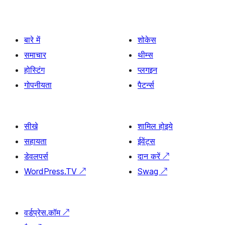
बारे में
शोकेस
समाचार
थीम्स
होस्टिंग
प्लगइन
गोपनीयता
पैटर्न्स
सीखे
शामिल होइये
सहायता
ईवेंट्स
डेवलपर्स
दान करें
↗
WordPress.TV
↗
Swag
↗
वर्डप्रेस.कॉम
↗