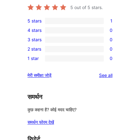
5
out of 5 stars.
5 stars
1
1
4 stars
0
5-
0
3 stars
0
star
4-
0
review
2 stars
0
star
3-
0
reviews
1 star
0
star
2-
0
reviews
star
1-
reviews
मेरी समीक्षा जोड़ें
See all
reviews
star
reviews
समर्थन
कुछ कहना है? कोई मदद चाहिए?
समर्थन फोरम देखें
रिपोर्ट