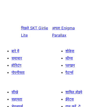
पिछले
SKT Girlie
अगला
Enigma
Lite
Parallax
बारे में
शोकेस
समाचार
थीम्स
होस्टिंग
प्लगइन
गोपनीयता
पैटर्न्स
सीखे
शामिल होइये
सहायता
ईवेंट्स
डेवलपर्स
दान करें
↗