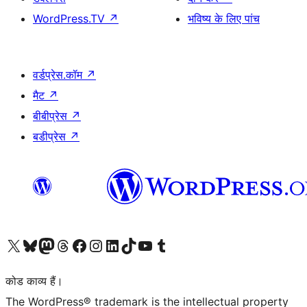
WordPress.TV
↗
भविष्य के लिए पांच
वर्डप्रेस.कॉम
↗
मैट
↗
बीबीप्रेस
↗
बडीप्रेस
↗
Visit our X (formerly Twitter) account
हमारे बलुस्की खाते पर जाएँ
Visit our Mastodon account
हमारे थ्रेड्स अकाउंट पर जाएं
हमारे फेसबुक पेज पर जाएँ
हमारे इंस्टाग्राम अकाउंट पर जाएं
हमारे लिंक्डइन खाते पर जाएँ
हमारे टिकटॉक खाते पर जाएँ
हमारे यूट्यूब चैनल पर जाएं
हमारे Tumblr खाते पर जाएँ
कोड काव्य हैं।
The WordPress® trademark is the intellectual property