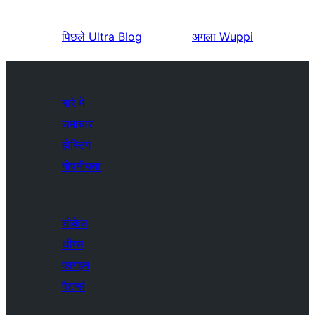
पिछले
Ultra Blog
अगला
Wuppi
बारे में
समाचार
होस्टिंग
गोपनीयता
शोकेस
थीम्स
प्लगइन
पैटर्न्स