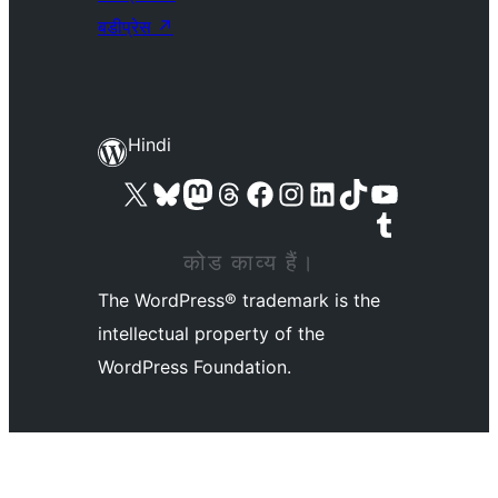
बडीप्रेस
↗
Hindi
Visit our X (formerly Twitter) account
हमारे बलुस्की खाते पर जाएँ
Visit our Mastodon account
हमारे थ्रेड्स अकाउंट पर जाएं
हमारे फेसबुक पेज पर जाएँ
हमारे इंस्टाग्राम अकाउंट पर जाएं
हमारे लिंक्डइन खाते पर जाएँ
हमारे टिकटॉक खाते पर जाएँ
हमारे यूट्यूब चैनल पर जाएं
हमारे Tumblr खाते पर जाएँ
कोड काव्य हैं।
The WordPress® trademark is the
intellectual property of the
WordPress Foundation.