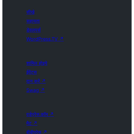
सीखे
सहायता
डेवलपर्स
WordPress.TV
↗
शामिल होइये
ईवेंट्स
दान करें
↗
Swag
↗
वर्डप्रेस.कॉम
↗
मैट
↗
बीबीप्रेस
↗