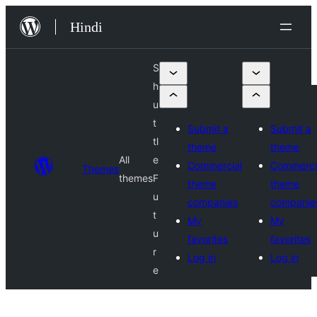
सामग्री
Hindi
पर
जाएं
S
h
u
t
Submit a
Submit a
tl
theme
theme
All
e
Commercial
Commerci
Themes
themes
F
theme
theme
u
companies
companie
t
My
My
u
favorites
favorites
r
Log in
Log in
e