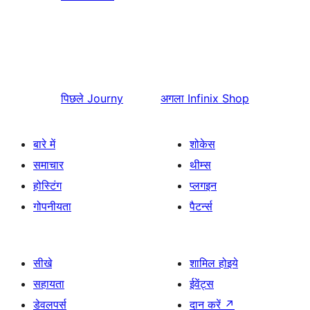
पिछले
Journy
अगला
Infinix Shop
बारे में
शोकेस
समाचार
थीम्स
होस्टिंग
प्लगइन
गोपनीयता
पैटर्न्स
सीखे
शामिल होइये
सहायता
ईवेंट्स
डेवलपर्स
दान करें
↗