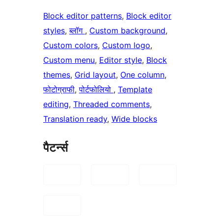
Block editor patterns
, 
Block editor
styles
, 
ब्लॉग
, 
Custom background
, 
Custom colors
, 
Custom logo
, 
Custom menu
, 
Editor style
, 
Block
themes
, 
Grid layout
, 
One column
, 
फोटोग्राफी
, 
पोर्टफोलियो
, 
Template
editing
, 
Threaded comments
, 
Translation ready
, 
Wide blocks
पैटर्न्स