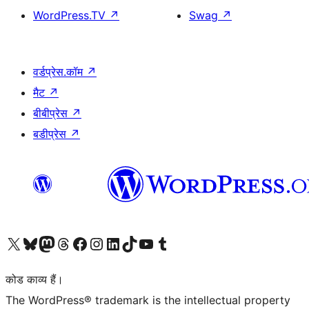
WordPress.TV
↗
Swag
↗
वर्डप्रेस.कॉम
↗
मैट
↗
बीबीप्रेस
↗
बडीप्रेस
↗
Visit our X (formerly Twitter) account
हमारे बलुस्की खाते पर जाएँ
Visit our Mastodon account
हमारे थ्रेड्स अकाउंट पर जाएं
हमारे फेसबुक पेज पर जाएँ
हमारे इंस्टाग्राम अकाउंट पर जाएं
हमारे लिंक्डइन खाते पर जाएँ
हमारे टिकटॉक खाते पर जाएँ
हमारे यूट्यूब चैनल पर जाएं
हमारे Tumblr खाते पर जाएँ
कोड काव्य हैं।
The WordPress® trademark is the intellectual property