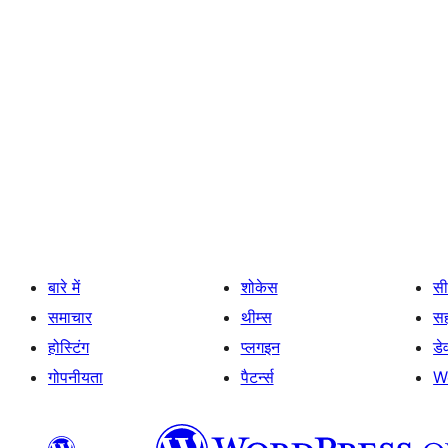
बारे में
शोकेस
सी
समाचार
थीम्स
स
होस्टिंग
प्लगइन
डे
गोपनीयता
पैटर्न्स
W