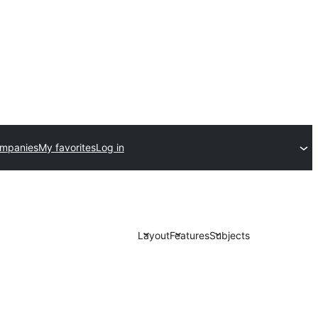
ompanies
My favorites
Log in
Layout
Features
Subjects