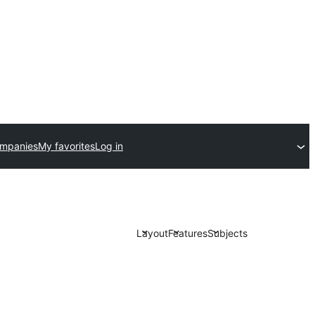
ompanies
My favorites
Log in
Layout
Features
Subjects