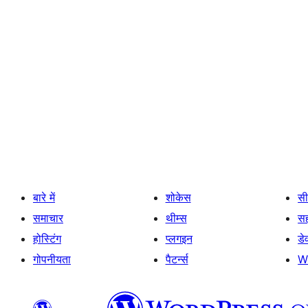
बारे में
शोकेस
सी
समाचार
थीम्स
स
होस्टिंग
प्लगइन
डे
गोपनीयता
पैटर्न्स
W