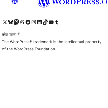
Visit our X (formerly Twitter) account
हमारे बलुस्की खाते पर जाएँ
Visit our Mastodon account
हमारे थ्रेड्स अकाउंट पर जाएं
हमारे फेसबुक पेज पर जाएँ
हमारे इंस्टाग्राम अकाउंट पर जाएं
हमारे लिंक्डइन खाते पर जाएँ
हमारे टिकटॉक खाते पर जाएँ
हमारे यूट्यूब चैनल पर जाएं
हमारे Tumblr खाते पर जाएँ
कोड काव्य हैं।
The WordPress® trademark is the intellectual property
of the WordPress Foundation.