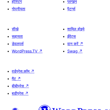
होस्टिंग
प्लगइन
गोपनीयता
पैटर्न्स
सीखे
शामिल होइये
सहायता
ईवेंट्स
डेवलपर्स
दान करें
↗
WordPress.TV
↗
Swag
↗
वर्डप्रेस.कॉम
↗
मैट
↗
बीबीप्रेस
↗
बडीप्रेस
↗