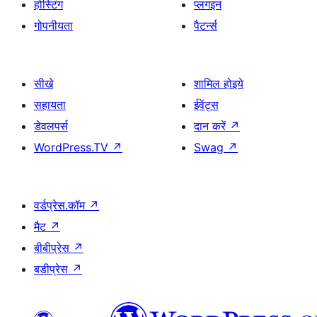
होस्टिंग
प्लगइन
गोपनीयता
पैटर्न्स
सीखे
शामिल होइये
सहायता
ईवेंट्स
डेवलपर्स
दान करें
↗
WordPress.TV
↗
Swag
↗
वर्डप्रेस.कॉम
↗
मैट
↗
बीबीप्रेस
↗
बडीप्रेस
↗