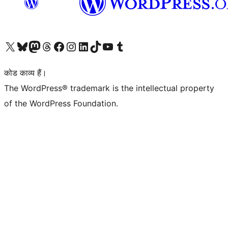
Visit our X (formerly Twitter) account
हमारे बलुस्की खाते पर जाएँ
Visit our Mastodon account
हमारे थ्रेड्स अकाउंट पर जाएं
हमारे फेसबुक पेज पर जाएँ
हमारे इंस्टाग्राम अकाउंट पर जाएं
हमारे लिंक्डइन खाते पर जाएँ
हमारे टिकटॉक खाते पर जाएँ
हमारे यूट्यूब चैनल पर जाएं
हमारे Tumblr खाते पर जाएँ
कोड काव्य हैं।
The WordPress® trademark is the intellectual property
of the WordPress Foundation.