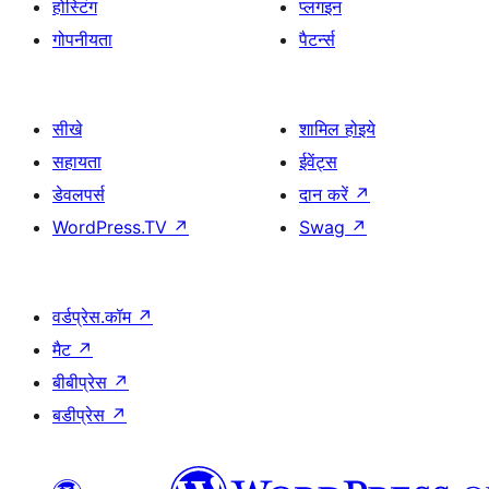
होस्टिंग
प्लगइन
गोपनीयता
पैटर्न्स
सीखे
शामिल होइये
सहायता
ईवेंट्स
डेवलपर्स
दान करें
↗
WordPress.TV
↗
Swag
↗
वर्डप्रेस.कॉम
↗
मैट
↗
बीबीप्रेस
↗
बडीप्रेस
↗