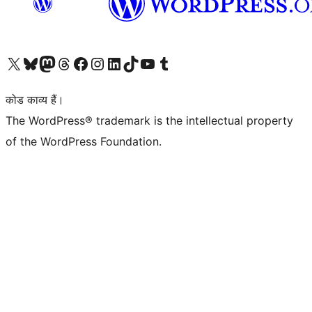
Visit our X (formerly Twitter) account
हमारे बलुस्की खाते पर जाएँ
Visit our Mastodon account
हमारे थ्रेड्स अकाउंट पर जाएं
हमारे फेसबुक पेज पर जाएँ
हमारे इंस्टाग्राम अकाउंट पर जाएं
हमारे लिंक्डइन खाते पर जाएँ
हमारे टिकटॉक खाते पर जाएँ
हमारे यूट्यूब चैनल पर जाएं
हमारे Tumblr खाते पर जाएँ
कोड काव्य हैं।
The WordPress® trademark is the intellectual property
of the WordPress Foundation.