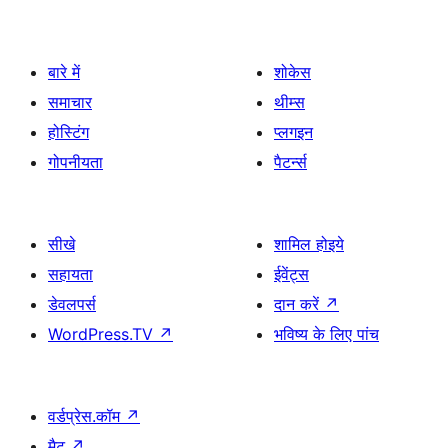
बारे में
शोकेस
समाचार
थीम्स
होस्टिंग
प्लगइन
गोपनीयता
पैटर्न्स
सीखे
शामिल होइये
सहायता
ईवेंट्स
डेवलपर्स
दान करें
↗
WordPress.TV
↗
भविष्य के लिए पांच
वर्डप्रेस.कॉम
↗
मैट
↗