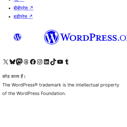
बीबीप्रेस
↗
बडीप्रेस
↗
Visit our X (formerly Twitter) account
हमारे बलुस्की खाते पर जाएँ
Visit our Mastodon account
हमारे थ्रेड्स अकाउंट पर जाएं
हमारे फेसबुक पेज पर जाएँ
हमारे इंस्टाग्राम अकाउंट पर जाएं
हमारे लिंक्डइन खाते पर जाएँ
हमारे टिकटॉक खाते पर जाएँ
हमारे यूट्यूब चैनल पर जाएं
हमारे Tumblr खाते पर जाएँ
कोड काव्य हैं।
The WordPress® trademark is the intellectual property
of the WordPress Foundation.