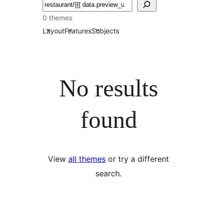
खोजें
0 themes
Layout
Features
Subjects
No results
found
View
all themes
or try a different
search.