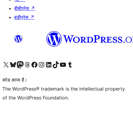
बीबीप्रेस
↗
बडीप्रेस
↗
Visit our X (formerly Twitter) account
हमारे बलुस्की खाते पर जाएँ
Visit our Mastodon account
हमारे थ्रेड्स अकाउंट पर जाएं
हमारे फेसबुक पेज पर जाएँ
हमारे इंस्टाग्राम अकाउंट पर जाएं
हमारे लिंक्डइन खाते पर जाएँ
हमारे टिकटॉक खाते पर जाएँ
हमारे यूट्यूब चैनल पर जाएं
हमारे Tumblr खाते पर जाएँ
कोड काव्य हैं।
The WordPress® trademark is the intellectual property
of the WordPress Foundation.