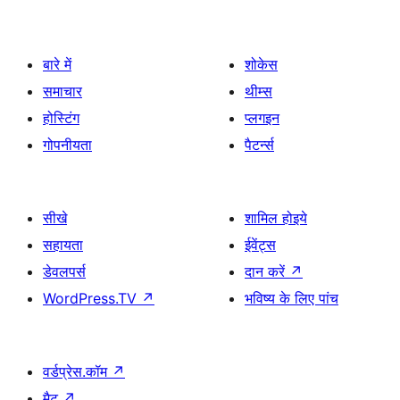
बारे में
शोकेस
समाचार
थीम्स
होस्टिंग
प्लगइन
गोपनीयता
पैटर्न्स
सीखे
शामिल होइये
सहायता
ईवेंट्स
डेवलपर्स
दान करें
↗
WordPress.TV
↗
भविष्य के लिए पांच
वर्डप्रेस.कॉम
↗
मैट
↗