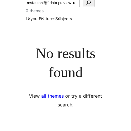
खोजें
0 themes
Layout
Features
Subjects
No results
found
View
all themes
or try a different
search.