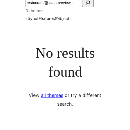
खोजें
0 themes
Layout
Features
Subjects
No results
found
View
all themes
or try a different
search.