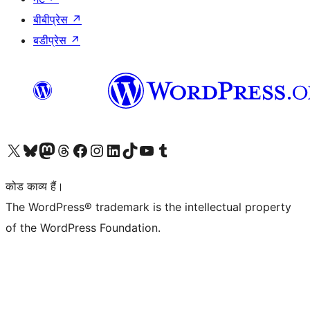
बीबीप्रेस
↗
बडीप्रेस
↗
Visit our X (formerly Twitter) account
हमारे बलुस्की खाते पर जाएँ
Visit our Mastodon account
हमारे थ्रेड्स अकाउंट पर जाएं
हमारे फेसबुक पेज पर जाएँ
हमारे इंस्टाग्राम अकाउंट पर जाएं
हमारे लिंक्डइन खाते पर जाएँ
हमारे टिकटॉक खाते पर जाएँ
हमारे यूट्यूब चैनल पर जाएं
हमारे Tumblr खाते पर जाएँ
कोड काव्य हैं।
The WordPress® trademark is the intellectual property
of the WordPress Foundation.