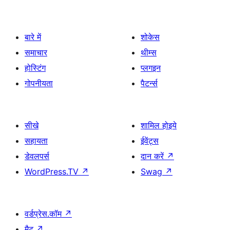
बारे में
शोकेस
समाचार
थीम्स
होस्टिंग
प्लगइन
गोपनीयता
पैटर्न्स
सीखे
शामिल होइये
सहायता
ईवेंट्स
डेवलपर्स
दान करें
↗
WordPress.TV
↗
Swag
↗
वर्डप्रेस.कॉम
↗
मैट
↗