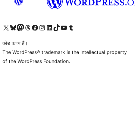
Visit our X (formerly Twitter) account
हमारे बलुस्की खाते पर जाएँ
Visit our Mastodon account
हमारे थ्रेड्स अकाउंट पर जाएं
हमारे फेसबुक पेज पर जाएँ
हमारे इंस्टाग्राम अकाउंट पर जाएं
हमारे लिंक्डइन खाते पर जाएँ
हमारे टिकटॉक खाते पर जाएँ
हमारे यूट्यूब चैनल पर जाएं
हमारे Tumblr खाते पर जाएँ
कोड काव्य हैं।
The WordPress® trademark is the intellectual property
of the WordPress Foundation.