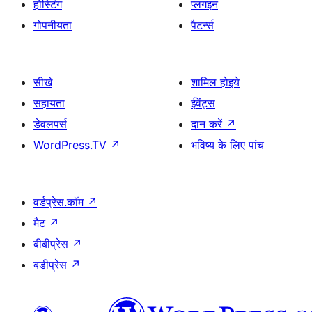
होस्टिंग
प्लगइन
गोपनीयता
पैटर्न्स
सीखे
शामिल होइये
सहायता
ईवेंट्स
डेवलपर्स
दान करें
↗
WordPress.TV
↗
भविष्य के लिए पांच
वर्डप्रेस.कॉम
↗
मैट
↗
बीबीप्रेस
↗
बडीप्रेस
↗