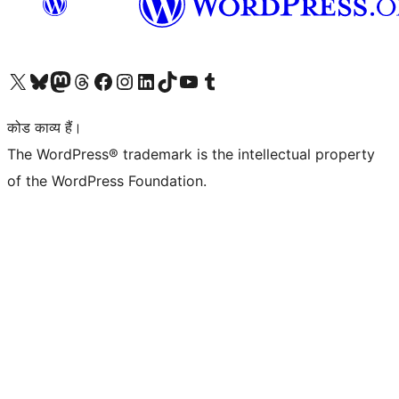
Visit our X (formerly Twitter) account
हमारे बलुस्की खाते पर जाएँ
Visit our Mastodon account
हमारे थ्रेड्स अकाउंट पर जाएं
हमारे फेसबुक पेज पर जाएँ
हमारे इंस्टाग्राम अकाउंट पर जाएं
हमारे लिंक्डइन खाते पर जाएँ
हमारे टिकटॉक खाते पर जाएँ
हमारे यूट्यूब चैनल पर जाएं
हमारे Tumblr खाते पर जाएँ
कोड काव्य हैं।
The WordPress® trademark is the intellectual property
of the WordPress Foundation.