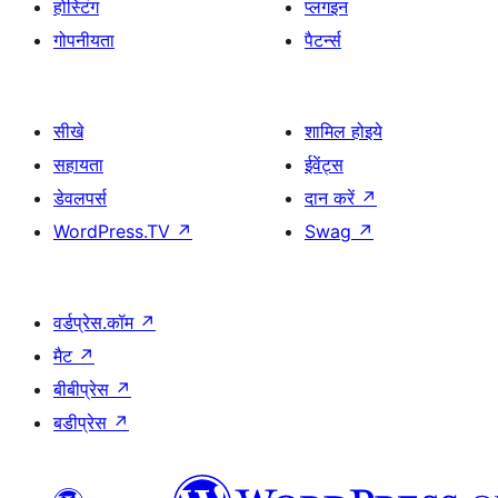
होस्टिंग
प्लगइन
गोपनीयता
पैटर्न्स
सीखे
शामिल होइये
सहायता
ईवेंट्स
डेवलपर्स
दान करें
↗
WordPress.TV
↗
Swag
↗
वर्डप्रेस.कॉम
↗
मैट
↗
बीबीप्रेस
↗
बडीप्रेस
↗