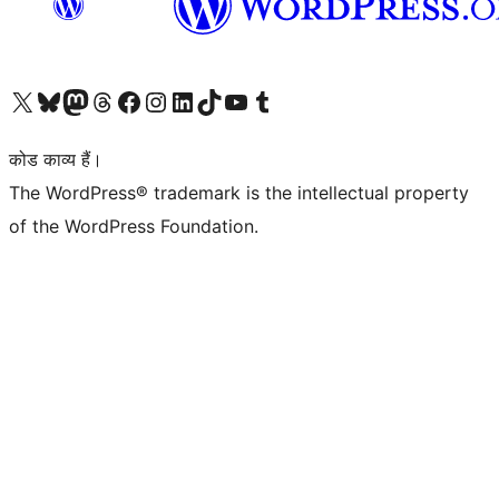
Visit our X (formerly Twitter) account
हमारे बलुस्की खाते पर जाएँ
Visit our Mastodon account
हमारे थ्रेड्स अकाउंट पर जाएं
हमारे फेसबुक पेज पर जाएँ
हमारे इंस्टाग्राम अकाउंट पर जाएं
हमारे लिंक्डइन खाते पर जाएँ
हमारे टिकटॉक खाते पर जाएँ
हमारे यूट्यूब चैनल पर जाएं
हमारे Tumblr खाते पर जाएँ
कोड काव्य हैं।
The WordPress® trademark is the intellectual property
of the WordPress Foundation.