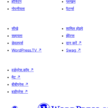
होस्टिंग
प्लगइन
गोपनीयता
पैटर्न्स
सीखे
शामिल होइये
सहायता
ईवेंट्स
डेवलपर्स
दान करें
↗
WordPress.TV
↗
Swag
↗
वर्डप्रेस.कॉम
↗
मैट
↗
बीबीप्रेस
↗
बडीप्रेस
↗