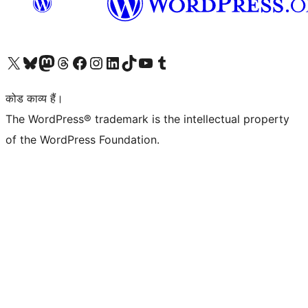
Visit our X (formerly Twitter) account
हमारे बलुस्की खाते पर जाएँ
Visit our Mastodon account
हमारे थ्रेड्स अकाउंट पर जाएं
हमारे फेसबुक पेज पर जाएँ
हमारे इंस्टाग्राम अकाउंट पर जाएं
हमारे लिंक्डइन खाते पर जाएँ
हमारे टिकटॉक खाते पर जाएँ
हमारे यूट्यूब चैनल पर जाएं
हमारे Tumblr खाते पर जाएँ
कोड काव्य हैं।
The WordPress® trademark is the intellectual property
of the WordPress Foundation.