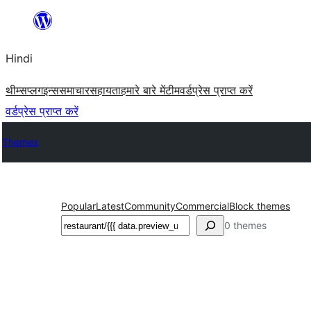
सामग्री
पर
Hindi
जाएं
थीम्स
प्लगइन्स
समाचार
सहायता
हमारे बारे में
टीम
वर्डप्रेस प्राप्त करें
वर्डप्रेस प्राप्त करें
Themes
Popular
Latest
Community
Commercial
Block themes
खोजें
0 themes