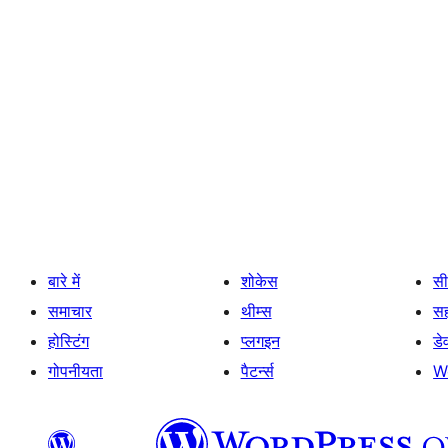
बारे में
शोकेस
सी
समाचार
थीम्स
स
होस्टिंग
प्लगइन
डे
गोपनीयता
पैटर्न्स
W