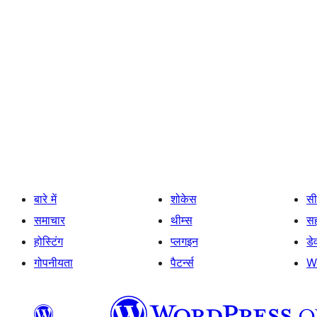
बारे में
शोकेस
सी
समाचार
थीम्स
स
होस्टिंग
प्लगइन
डे
गोपनीयता
पैटर्न्स
W