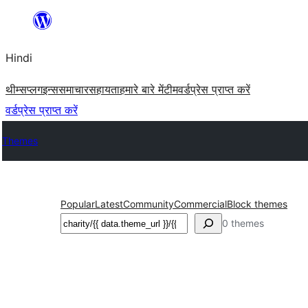
सामग्री
पर
Hindi
जाएं
थीम्स
प्लगइन्स
समाचार
सहायता
हमारे बारे में
टीम
वर्डप्रेस प्राप्त करें
वर्डप्रेस प्राप्त करें
Themes
Popular
Latest
Community
Commercial
Block themes
खोजें
0 themes