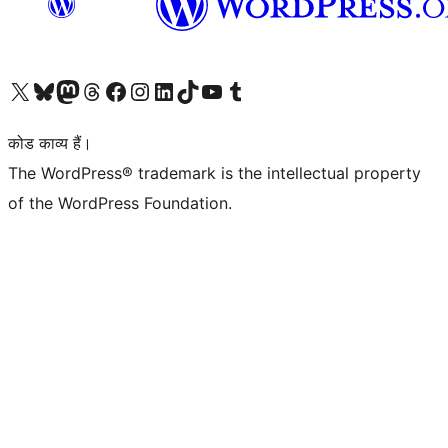
Visit our X (formerly Twitter) account
हमारे बलुस्की खाते पर जाएँ
Visit our Mastodon account
हमारे थ्रेड्स अकाउंट पर जाएं
हमारे फेसबुक पेज पर जाएँ
हमारे इंस्टाग्राम अकाउंट पर जाएं
हमारे लिंक्डइन खाते पर जाएँ
हमारे टिकटॉक खाते पर जाएँ
हमारे यूट्यूब चैनल पर जाएं
हमारे Tumblr खाते पर जाएँ
कोड काव्य हैं।
The WordPress® trademark is the intellectual property
of the WordPress Foundation.