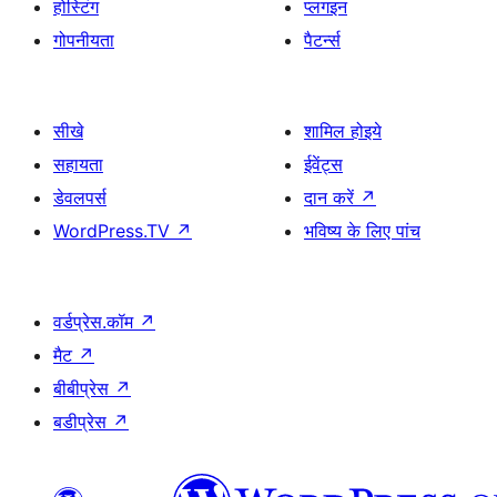
होस्टिंग
प्लगइन
गोपनीयता
पैटर्न्स
सीखे
शामिल होइये
सहायता
ईवेंट्स
डेवलपर्स
दान करें
↗
WordPress.TV
↗
भविष्य के लिए पांच
वर्डप्रेस.कॉम
↗
मैट
↗
बीबीप्रेस
↗
बडीप्रेस
↗