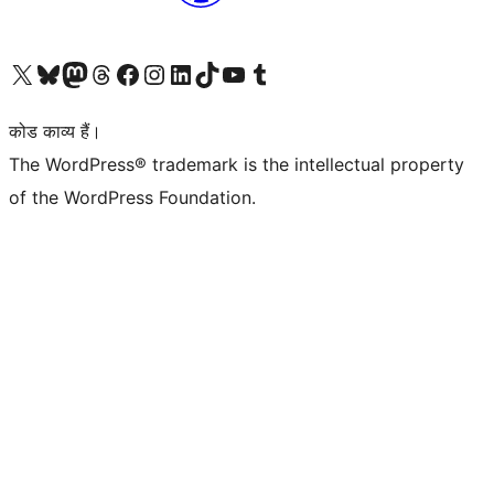
Visit our X (formerly Twitter) account
हमारे बलुस्की खाते पर जाएँ
Visit our Mastodon account
हमारे थ्रेड्स अकाउंट पर जाएं
हमारे फेसबुक पेज पर जाएँ
हमारे इंस्टाग्राम अकाउंट पर जाएं
हमारे लिंक्डइन खाते पर जाएँ
हमारे टिकटॉक खाते पर जाएँ
हमारे यूट्यूब चैनल पर जाएं
हमारे Tumblr खाते पर जाएँ
कोड काव्य हैं।
The WordPress® trademark is the intellectual property
of the WordPress Foundation.