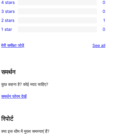
4 stars
0
5-
0
3 stars
0
star
4-
0
reviews
2 stars
1
star
3-
1
reviews
1 star
0
star
2-
0
reviews
star
1-
reviews
मेरी समीक्षा जोड़ें
See all
review
star
reviews
समर्थन
कुछ कहना है? कोई मदद चाहिए?
समर्थन फोरम देखें
रिपोर्ट
क्या इस थीम में मुख्य समस्याएं हैं?