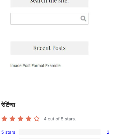
रेटिंग्स
4
out of 5 stars.
5 stars
2
2