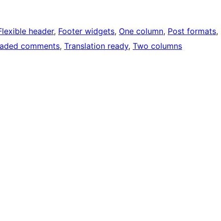
Flexible header
, 
Footer widgets
, 
One column
, 
Post formats
, 
eaded comments
, 
Translation ready
, 
Two columns