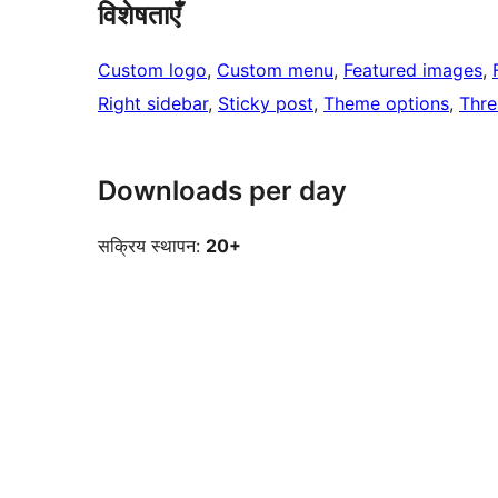
विशेषताएँ
Custom logo
, 
Custom menu
, 
Featured images
, 
Right sidebar
, 
Sticky post
, 
Theme options
, 
Thr
Downloads per day
सक्रिय स्थापन:
20+