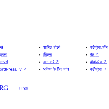
खे
शामिल होइये
वर्डप्रेस.कॉम
हायता
ईवेंट्स
मैट
↗
वलपर्स
दान करें
↗
बीबीप्रेस
↗
ordPress.TV
↗
भविष्य के लिए पांच
बडीप्रेस
↗
Hindi