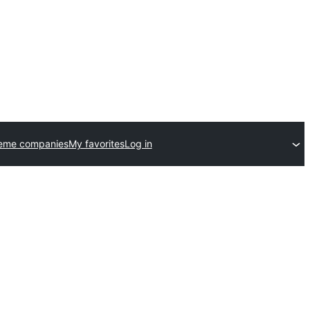
heme companies
My favorites
Log in