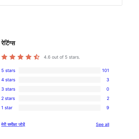
रेटिंग्स
4.6
out of 5 stars.
5 stars
101
101
4 stars
3
5-
3
3 stars
0
star
4-
0
reviews
2 stars
2
star
3-
2
reviews
1 star
9
star
2-
9
reviews
star
1-
reviews
मेरी समीक्षा जोड़ें
See all
reviews
star
reviews