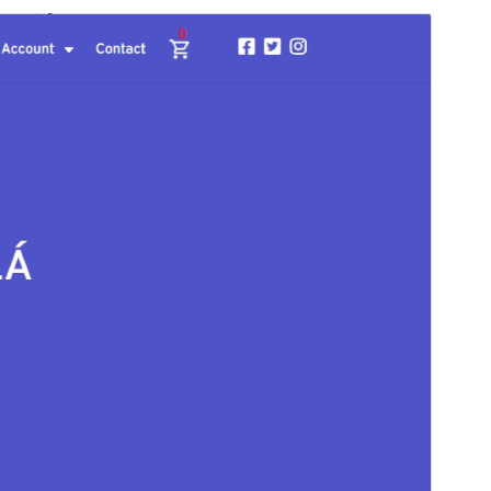
कमर्शियल थीम
This theme is free but offers additional paid
commercial upgrades or support.
पूर्व संवीक्षा
डाउनलोड
संस्करण
1.2.7
अंतिम अपडेट किया
अगस्त 13, 2025
सक्रिय स्थापना
100,000+
PHP version
5.5
थीम होमपेज