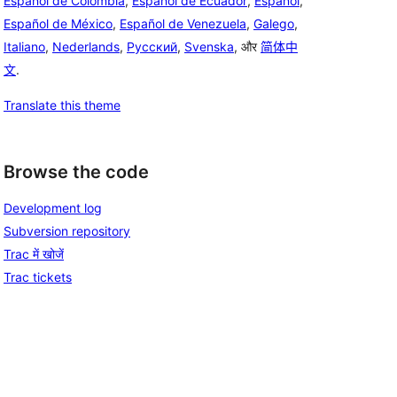
Español de Colombia
,
Español de Ecuador
,
Español
,
Español de México
,
Español de Venezuela
,
Galego
,
Italiano
,
Nederlands
,
Русский
,
Svenska
, और
简体中
文
.
Translate this theme
Browse the code
Development log
Subversion repository
Trac में खोजें
Trac tickets