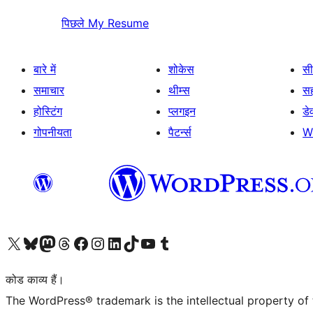
पिछले
My Resume
बारे में
शोकेस
सी
समाचार
थीम्स
स
होस्टिंग
प्लगइन
डे
गोपनीयता
पैटर्न्स
W
Visit our X (formerly Twitter) account
हमारे बलुस्की खाते पर जाएँ
Visit our Mastodon account
हमारे थ्रेड्स अकाउंट पर जाएं
हमारे फेसबुक पेज पर जाएँ
हमारे इंस्टाग्राम अकाउंट पर जाएं
हमारे लिंक्डइन खाते पर जाएँ
हमारे टिकटॉक खाते पर जाएँ
हमारे यूट्यूब चैनल पर जाएं
हमारे Tumblr खाते पर जाएँ
कोड काव्य हैं।
The WordPress® trademark is the intellectual property of