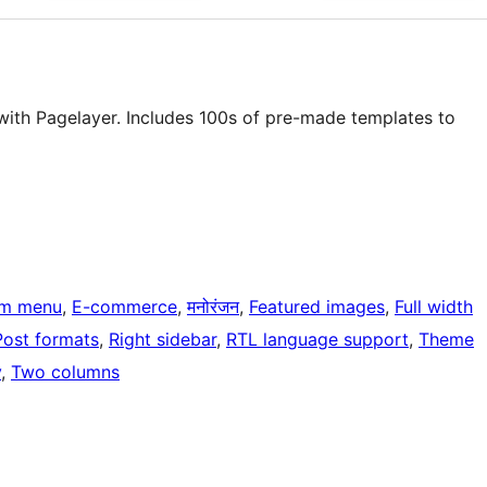
with Pagelayer. Includes 100s of pre-made templates to
m menu
, 
E-commerce
, 
मनोरंजन
, 
Featured images
, 
Full width
Post formats
, 
Right sidebar
, 
RTL language support
, 
Theme
y
, 
Two columns