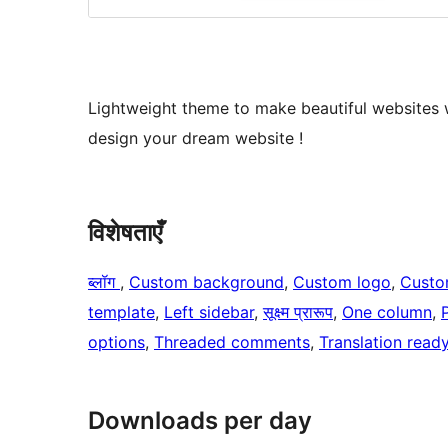
Lightweight theme to make beautiful websites 
design your dream website !
विशेषताएँ
ब्लॉग
, 
Custom background
, 
Custom logo
, 
Custo
template
, 
Left sidebar
, 
सूक्ष्म प्रारूप
, 
One column
, 
options
, 
Threaded comments
, 
Translation read
Downloads per day