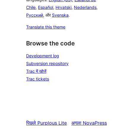
Chile
,
Español
,
Hrvatski
,
Nederlands
,
Русский
, और
Svenska
.
Translate this theme
Browse the code
Development log
Subversion repository
Trac में खोजें
Trac tickets
पिछले
Purplous Lite
अगला
NovaPress