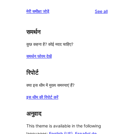
reviews
star
1-
reviews
मेरी समीक्षा जोड़ें
See all
reviews
star
reviews
समर्थन
कुछ कहना है? कोई मदद चाहिए?
समर्थन फोरम देखें
रिपोर्ट
क्या इस थीम में मुख्य समस्याएं हैं?
इस थीम की रिपोर्ट करें
अनुवाद
This theme is available in the following
languages:
English (US)
,
Español de