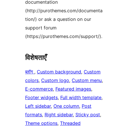
documentation
(http://purothemes.com/documenta
tion/) or ask a question on our
support forum
(https://purothemes.com/support/).
विशेषताएँ
ब्लॉग
, 
Custom background
, 
Custom
colors
, 
Custom logo
, 
Custom menu
, 
E-commerce
, 
Featured images
, 
Footer widgets
, 
Full width template
, 
Left sidebar
, 
One column
, 
Post
formats
, 
Right sidebar
, 
Sticky post
, 
Theme options
, 
Threaded