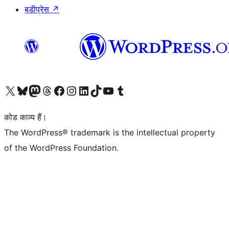
बडीप्रेस
↗
Visit our X (formerly Twitter) account
हमारे बलुस्की खाते पर जाएँ
Visit our Mastodon account
हमारे थ्रेड्स अकाउंट पर जाएं
हमारे फेसबुक पेज पर जाएँ
हमारे इंस्टाग्राम अकाउंट पर जाएं
हमारे लिंक्डइन खाते पर जाएँ
हमारे टिकटॉक खाते पर जाएँ
हमारे यूट्यूब चैनल पर जाएं
हमारे Tumblr खाते पर जाएँ
कोड काव्य हैं।
The WordPress® trademark is the intellectual property
of the WordPress Foundation.