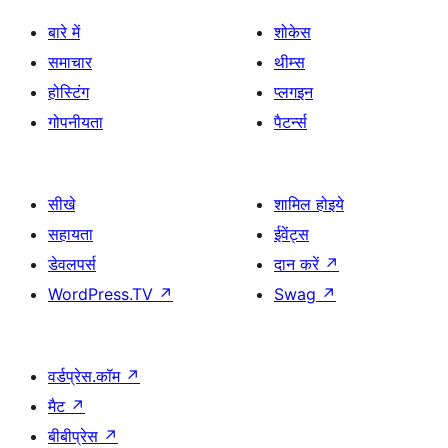
बारे में
शोकेस
समाचार
थीम्स
होस्टिंग
प्लगइन
गोपनीयता
पैटर्न्स
सीखे
शामिल होइये
सहायता
ईवेंट्स
डेवलपर्स
दान करें
↗
WordPress.TV
↗
Swag
↗
वर्डप्रेस.कॉम
↗
मैट
↗
बीबीप्रेस
↗