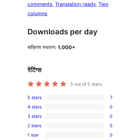
comments
, 
Translation ready
, 
Two
columns
Downloads per day
सक्रिय स्थापन:
1,000+
रेटिंग्स
5
out of 5 stars.
5 stars
7
7
4 stars
0
5-
0
3 stars
0
star
4-
0
reviews
2 stars
0
star
3-
0
reviews
1 star
0
star
2-
0