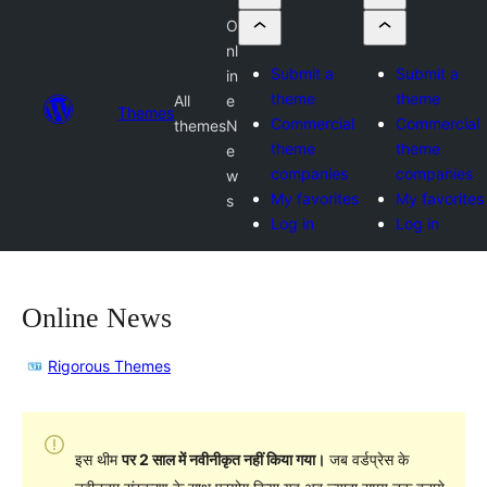
O
nl
Submit a
Submit a
in
theme
theme
All
e
Themes
Commercial
Commercial
themes
N
theme
theme
e
companies
companies
w
My favorites
My favorites
s
Log in
Log in
Online News
Rigorous Themes
इस थीम
पर 2 साल में नवीनीकृत नहीं किया गया।
जब वर्डप्रेस के