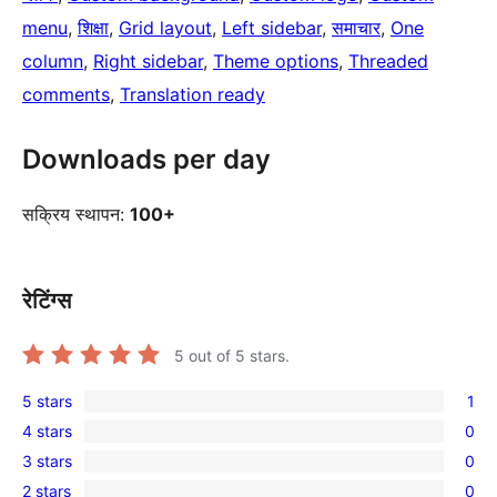
menu
, 
शिक्षा
, 
Grid layout
, 
Left sidebar
, 
समाचार
, 
One
column
, 
Right sidebar
, 
Theme options
, 
Threaded
comments
, 
Translation ready
Downloads per day
सक्रिय स्थापन:
100+
रेटिंग्स
5
out of 5 stars.
5 stars
1
1
4 stars
0
5-
0
3 stars
0
star
4-
0
review
2 stars
0
star