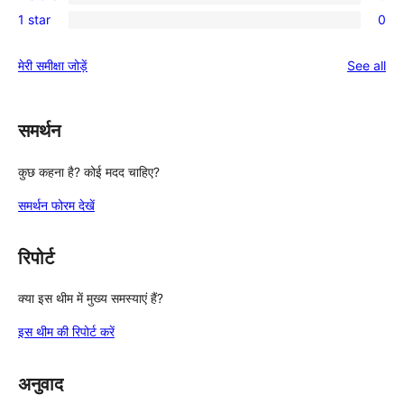
3-
0
reviews
1 star
0
star
2-
0
reviews
star
1-
re
मेरी समीक्षा जोड़ें
See all
reviews
star
reviews
समर्थन
कुछ कहना है? कोई मदद चाहिए?
समर्थन फोरम देखें
रिपोर्ट
क्या इस थीम में मुख्य समस्याएं हैं?
इस थीम की रिपोर्ट करें
अनुवाद