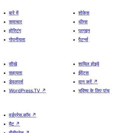
बारे में
शोकेस
समाचार
थीम्स
होस्टिंग
प्लगइन
गोपनीयता
पैटर्न्स
सीखे
शामिल होइये
सहायता
ईवेंट्स
डेवलपर्स
दान करें
↗
WordPress.TV
↗
भविष्य के लिए पांच
वर्डप्रेस.कॉम
↗
मैट
↗
बीबीप्रेस
↗