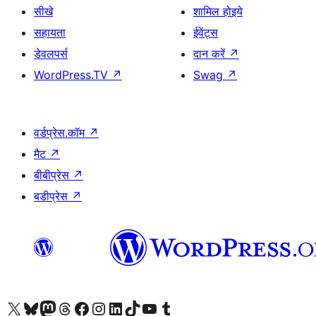
सीखे
शामिल होइये
सहायता
ईवेंट्स
डेवलपर्स
दान करें
↗
WordPress.TV
↗
Swag
↗
वर्डप्रेस.कॉम
↗
मैट
↗
बीबीप्रेस
↗
बडीप्रेस
↗
Visit our X (formerly Twitter) account
हमारे बलुस्की खाते पर जाएँ
Visit our Mastodon account
हमारे थ्रेड्स अकाउंट पर जाएं
हमारे फेसबुक पेज पर जाएँ
हमारे इंस्टाग्राम अकाउंट पर जाएं
हमारे लिंक्डइन खाते पर जाएँ
हमारे टिकटॉक खाते पर जाएँ
हमारे यूट्यूब चैनल पर जाएं
हमारे Tumblr खाते पर जाएँ