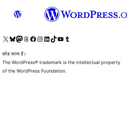
Visit our X (formerly Twitter) account
हमारे बलुस्की खाते पर जाएँ
Visit our Mastodon account
हमारे थ्रेड्स अकाउंट पर जाएं
हमारे फेसबुक पेज पर जाएँ
हमारे इंस्टाग्राम अकाउंट पर जाएं
हमारे लिंक्डइन खाते पर जाएँ
हमारे टिकटॉक खाते पर जाएँ
हमारे यूट्यूब चैनल पर जाएं
हमारे Tumblr खाते पर जाएँ
कोड काव्य हैं।
The WordPress® trademark is the intellectual property
of the WordPress Foundation.