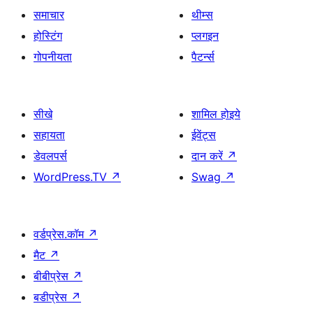
समाचार
थीम्स
होस्टिंग
प्लगइन
गोपनीयता
पैटर्न्स
सीखे
शामिल होइये
सहायता
ईवेंट्स
डेवलपर्स
दान करें
↗
WordPress.TV
↗
Swag
↗
वर्डप्रेस.कॉम
↗
मैट
↗
बीबीप्रेस
↗
बडीप्रेस
↗