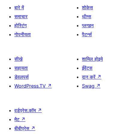
बारे में
शोकेस
समाचार
थीम्स
होस्टिंग
प्लगइन
गोपनीयता
पैटर्न्स
सीखे
शामिल होइये
सहायता
ईवेंट्स
डेवलपर्स
दान करें
↗
WordPress.TV
↗
Swag
↗
वर्डप्रेस.कॉम
↗
मैट
↗
बीबीप्रेस
↗