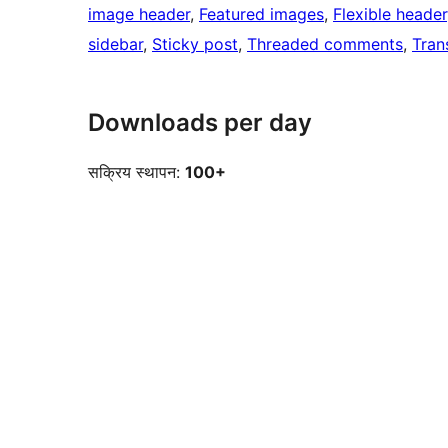
image header
, 
Featured images
, 
Flexible header
sidebar
, 
Sticky post
, 
Threaded comments
, 
Tran
Downloads per day
सक्रिय स्थापन:
100+