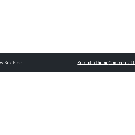
s Box Free
Submit a theme
Commercial 