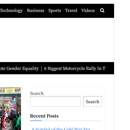
कमर्शियल थीम
This theme is free but offers additional paid
commercial upgrades or support.
सहायता देखें
पूर्व संवीक्षा
डाउनलोड
यह
News Box
का चाइल्ड विषय(थीम) है।
संस्करण
1.0.12
अंतिम अपडेट किया
जनवरी 4, 2026
सक्रिय स्थापना
100+
PHP version
5.6
थीम होमपेज