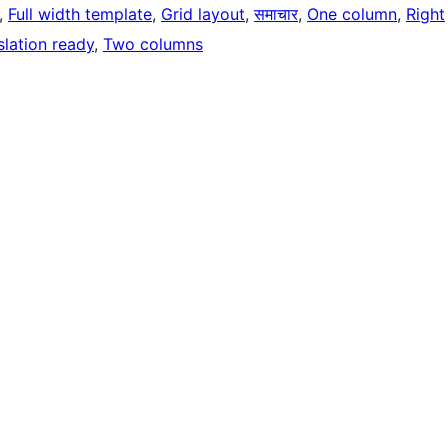
, 
Full width template
, 
Grid layout
, 
समाचार
, 
One column
, 
Right
slation ready
, 
Two columns