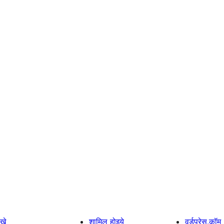
खे
शामिल होइये
वर्डप्रेस.कॉम