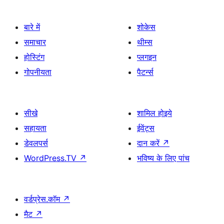
बारे में
शोकेस
समाचार
थीम्स
होस्टिंग
प्लगइन
गोपनीयता
पैटर्न्स
सीखे
शामिल होइये
सहायता
ईवेंट्स
डेवलपर्स
दान करें
↗
WordPress.TV
↗
भविष्य के लिए पांच
वर्डप्रेस.कॉम
↗
मैट
↗