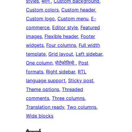
styles
, 
ब्लॉग
, 
Custom background
, 
Custom colors
, 
Custom header
, 
Custom logo
, 
Custom menu
, 
E-
commerce
, 
Editor style
, 
Featured
images
, 
Flexible header
, 
Footer
widgets
, 
Four columns
, 
Full width
template
, 
Grid layout
, 
Left sidebar
, 
One column
, 
पोर्टफोलियो
, 
Post
formats
, 
Right sidebar
, 
RTL
language support
, 
Sticky post
, 
Theme options
, 
Threaded
comments
, 
Three columns
, 
Translation ready
, 
Two columns
, 
Wide blocks