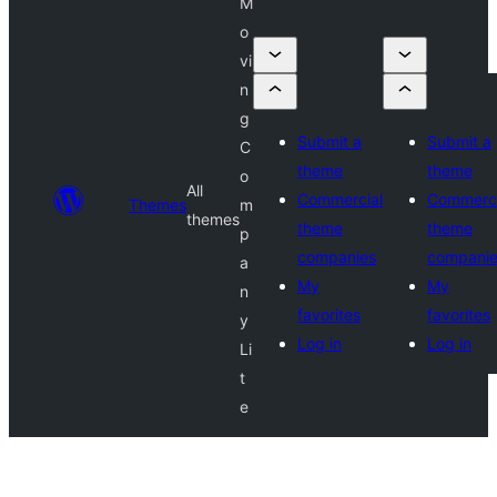
M
o
vi
n
g
Submit a
Submit a
C
theme
theme
o
All
Commercial
Commerci
Themes
m
themes
theme
theme
p
companies
compani
a
My
My
n
favorites
favorites
y
Log in
Log in
Li
t
e