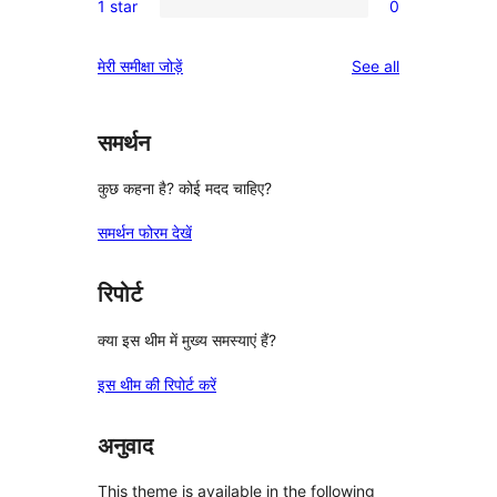
reviews
1 star
0
star
2-
0
reviews
star
1-
reviews
मेरी समीक्षा जोड़ें
See all
reviews
star
reviews
समर्थन
कुछ कहना है? कोई मदद चाहिए?
समर्थन फोरम देखें
रिपोर्ट
क्या इस थीम में मुख्य समस्याएं हैं?
इस थीम की रिपोर्ट करें
अनुवाद
This theme is available in the following