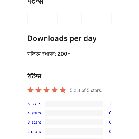
पैटर्न्स
Downloads per day
सक्रिय स्थापन:
200+
रेटिंग्स
5
out of 5 stars.
5 stars
2
2
4 stars
0
5-
0
3 stars
0
star
4-
0
reviews
2 stars
0
star
3-
0