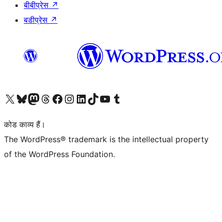
बीबीप्रेस
↗
बडीप्रेस
↗
Visit our X (formerly Twitter) account
हमारे बलुस्की खाते पर जाएँ
Visit our Mastodon account
हमारे थ्रेड्स अकाउंट पर जाएं
हमारे फेसबुक पेज पर जाएँ
हमारे इंस्टाग्राम अकाउंट पर जाएं
हमारे लिंक्डइन खाते पर जाएँ
हमारे टिकटॉक खाते पर जाएँ
हमारे यूट्यूब चैनल पर जाएं
हमारे Tumblr खाते पर जाएँ
कोड काव्य हैं।
The WordPress® trademark is the intellectual property
of the WordPress Foundation.