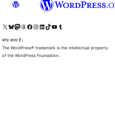
Visit our X (formerly Twitter) account
हमारे बलुस्की खाते पर जाएँ
Visit our Mastodon account
हमारे थ्रेड्स अकाउंट पर जाएं
हमारे फेसबुक पेज पर जाएँ
हमारे इंस्टाग्राम अकाउंट पर जाएं
हमारे लिंक्डइन खाते पर जाएँ
हमारे टिकटॉक खाते पर जाएँ
हमारे यूट्यूब चैनल पर जाएं
हमारे Tumblr खाते पर जाएँ
कोड काव्य हैं।
The WordPress® trademark is the intellectual property
of the WordPress Foundation.