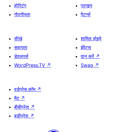
होस्टिंग
प्लगइन
गोपनीयता
पैटर्न्स
सीखे
शामिल होइये
सहायता
ईवेंट्स
डेवलपर्स
दान करें
↗
WordPress.TV
↗
Swag
↗
वर्डप्रेस.कॉम
↗
मैट
↗
बीबीप्रेस
↗
बडीप्रेस
↗