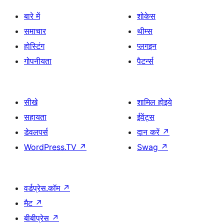
बारे में
शोकेस
समाचार
थीम्स
होस्टिंग
प्लगइन
गोपनीयता
पैटर्न्स
सीखे
शामिल होइये
सहायता
ईवेंट्स
डेवलपर्स
दान करें
↗
WordPress.TV
↗
Swag
↗
वर्डप्रेस.कॉम
↗
मैट
↗
बीबीप्रेस
↗