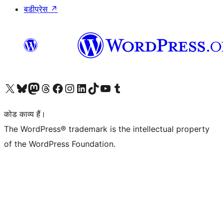
बडीप्रेस
↗
Visit our X (formerly Twitter) account
हमारे बलुस्की खाते पर जाएँ
Visit our Mastodon account
हमारे थ्रेड्स अकाउंट पर जाएं
हमारे फेसबुक पेज पर जाएँ
हमारे इंस्टाग्राम अकाउंट पर जाएं
हमारे लिंक्डइन खाते पर जाएँ
हमारे टिकटॉक खाते पर जाएँ
हमारे यूट्यूब चैनल पर जाएं
हमारे Tumblr खाते पर जाएँ
कोड काव्य हैं।
The WordPress® trademark is the intellectual property
of the WordPress Foundation.