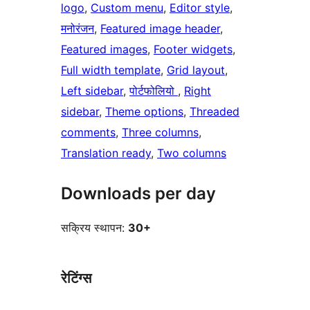
logo
, 
Custom menu
, 
Editor style
, 
मनोरंजन
, 
Featured image header
, 
Featured images
, 
Footer widgets
, 
Full width template
, 
Grid layout
, 
Left sidebar
, 
पोर्टफोलियो
, 
Right
sidebar
, 
Theme options
, 
Threaded
comments
, 
Three columns
, 
Translation ready
, 
Two columns
Downloads per day
सक्रिय स्थापन:
30+
रेटिंग्स