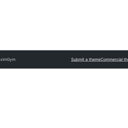
ximGym
Submit a theme
Commercial t