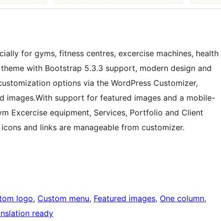
ly for gyms, fitness centres, excercise machines, health
ess theme with Bootstrap 5.3.3 support, modern design and
 customization options via the WordPress Customizer,
nd images.With support for featured images and a mobile-
ym Excercise equipment, Services, Portfolio and Client
 icons and links are manageable from customizer.
tom logo
, 
Custom menu
, 
Featured images
, 
One column
, 
anslation ready