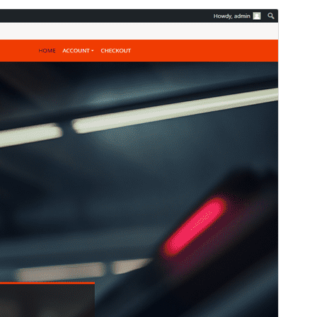
पूर्व संवीक्षा
डाउनलोड
संस्करण
1.0.7
अंतिम अपडेट किया
नवम्बर 12, 2024
सक्रिय स्थापना
20+
WordPress version
5.8
PHP version
7.0