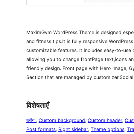
MaximGym WordPress Theme is designed especial
and fitness tips.It is fully responsive WordPr
customizable features. It includes easy-to-use
allowing you to change frontPage text,icons a
friendly design. Front page with Hero image, G
Section that are managed by customizer.Social
विशेषताएँ
ब्लॉग
, 
Custom background
, 
Custom header
, 
Cus
Post formats
, 
Right sidebar
, 
Theme options
, 
Tr