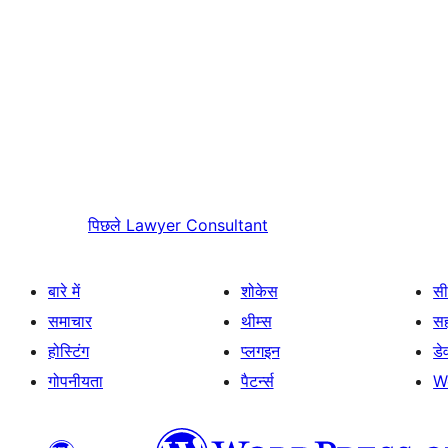
पिछले
Lawyer Consultant
बारे में
शोकेस
सी
समाचार
थीम्स
स
होस्टिंग
प्लगइन
डे
गोपनीयता
पैटर्न्स
W