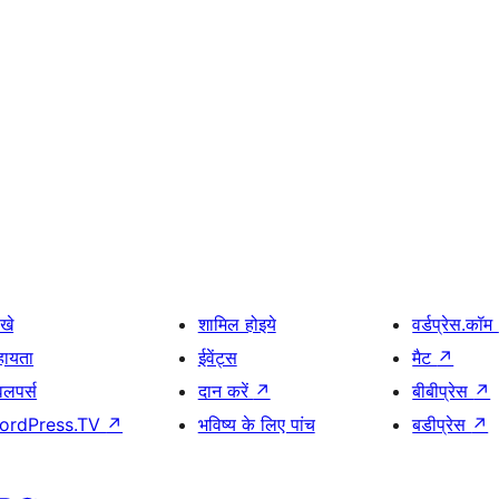
खे
शामिल होइये
वर्डप्रेस.कॉम
हायता
ईवेंट्स
मैट
↗
वलपर्स
दान करें
↗
बीबीप्रेस
↗
ordPress.TV
↗
भविष्य के लिए पांच
बडीप्रेस
↗