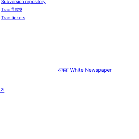
Subversion repository
Trac में खोजें
Trac tickets
अगला
White Newspaper
↗