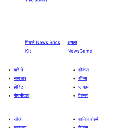
पिछले
News Brick
अगला
Kit
NewsGame
बारे में
शोकेस
समाचार
थीम्स
होस्टिंग
प्लगइन
गोपनीयता
पैटर्न्स
सीखे
शामिल होइये
सहायता
ईवेंट्स