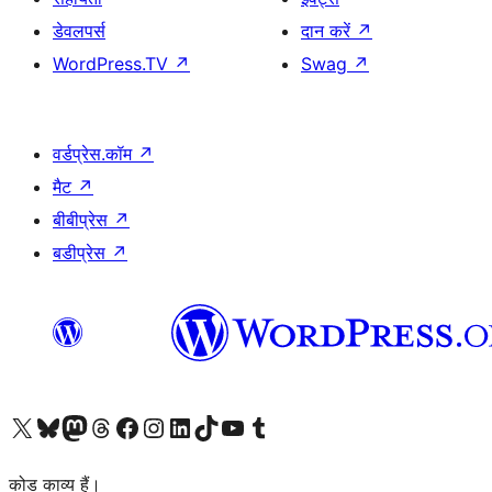
डेवलपर्स
दान करें
↗
WordPress.TV
↗
Swag
↗
वर्डप्रेस.कॉम
↗
मैट
↗
बीबीप्रेस
↗
बडीप्रेस
↗
Visit our X (formerly Twitter) account
हमारे बलुस्की खाते पर जाएँ
Visit our Mastodon account
हमारे थ्रेड्स अकाउंट पर जाएं
हमारे फेसबुक पेज पर जाएँ
हमारे इंस्टाग्राम अकाउंट पर जाएं
हमारे लिंक्डइन खाते पर जाएँ
हमारे टिकटॉक खाते पर जाएँ
हमारे यूट्यूब चैनल पर जाएं
हमारे Tumblr खाते पर जाएँ
कोड काव्य हैं।