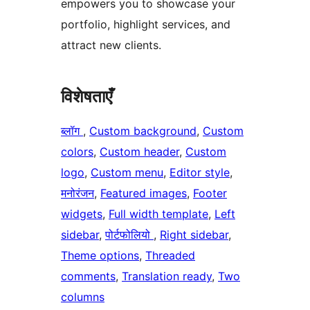
empowers you to showcase your
portfolio, highlight services, and
attract new clients.
विशेषताएँ
ब्लॉग
, 
Custom background
, 
Custom
colors
, 
Custom header
, 
Custom
logo
, 
Custom menu
, 
Editor style
, 
मनोरंजन
, 
Featured images
, 
Footer
widgets
, 
Full width template
, 
Left
sidebar
, 
पोर्टफोलियो
, 
Right sidebar
, 
Theme options
, 
Threaded
comments
, 
Translation ready
, 
Two
columns