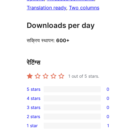
Translation ready
, 
Two columns
Downloads per day
सक्रिय स्थापन:
600+
रेटिंग्स
1
out of 5 stars.
5 stars
0
0
4 stars
0
5-
0
3 stars
0
star
4-
0
reviews
2 stars
0
star
3-
0
reviews
1 star
1
star
2-
1
reviews
star