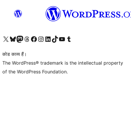
Visit our X (formerly Twitter) account
हमारे बलुस्की खाते पर जाएँ
Visit our Mastodon account
हमारे थ्रेड्स अकाउंट पर जाएं
हमारे फेसबुक पेज पर जाएँ
हमारे इंस्टाग्राम अकाउंट पर जाएं
हमारे लिंक्डइन खाते पर जाएँ
हमारे टिकटॉक खाते पर जाएँ
हमारे यूट्यूब चैनल पर जाएं
हमारे Tumblr खाते पर जाएँ
कोड काव्य हैं।
The WordPress® trademark is the intellectual property
of the WordPress Foundation.