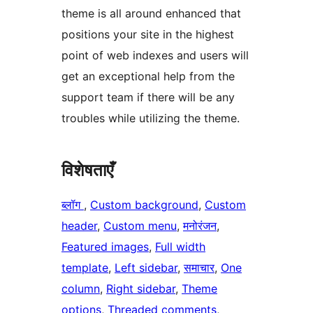
theme is all around enhanced that
positions your site in the highest
point of web indexes and users will
get an exceptional help from the
support team if there will be any
troubles while utilizing the theme.
विशेषताएँ
ब्लॉग
, 
Custom background
, 
Custom
header
, 
Custom menu
, 
मनोरंजन
, 
Featured images
, 
Full width
template
, 
Left sidebar
, 
समाचार
, 
One
column
, 
Right sidebar
, 
Theme
options
, 
Threaded comments
, 