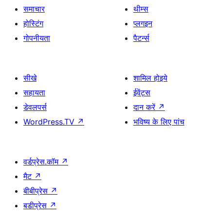
समाचार
थीम्स
होस्टिंग
प्लगइन
गोपनीयता
पैटर्न्स
सीखे
शामिल होइये
सहायता
ईवेंट्स
डेवलपर्स
दान करें
↗
WordPress.TV
↗
भविष्य के लिए पांच
वर्डप्रेस.कॉम
↗
मैट
↗
बीबीप्रेस
↗
बडीप्रेस
↗