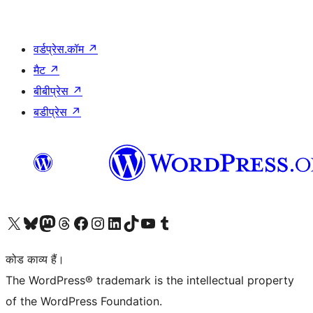
वर्डप्रेस.कॉम
↗
मैट
↗
बीबीप्रेस
↗
बडीप्रेस
↗
Visit our X (formerly Twitter) account
हमारे बलुस्की खाते पर जाएँ
Visit our Mastodon account
हमारे थ्रेड्स अकाउंट पर जाएं
हमारे फेसबुक पेज पर जाएँ
हमारे इंस्टाग्राम अकाउंट पर जाएं
हमारे लिंक्डइन खाते पर जाएँ
हमारे टिकटॉक खाते पर जाएँ
हमारे यूट्यूब चैनल पर जाएं
हमारे Tumblr खाते पर जाएँ
कोड काव्य हैं।
The WordPress® trademark is the intellectual property
of the WordPress Foundation.