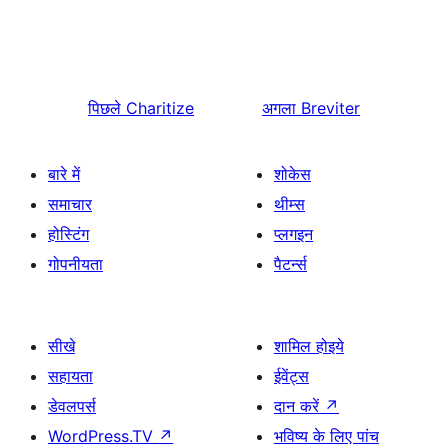
पिछले
Charitize
अगला
Breviter
बारे में
शोकेस
समाचार
थीम्स
होस्टिंग
प्लगइन
गोपनीयता
पैटर्न्स
सीखे
शामिल होइये
सहायता
ईवेंट्स
डेवलपर्स
दान करें
↗
WordPress.TV
↗
भविष्य के लिए पांच