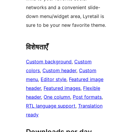
networks and a convenient slide-
down menu/widget area, Lyretail is
sure to be your new favorite theme.
विशेषताएँ
Custom background
, 
Custom
colors
, 
Custom header
, 
Custom
menu
, 
Editor style
, 
Featured image
header
, 
Featured images
, 
Flexible
header
, 
One column
, 
Post formats
, 
RTL language support
, 
Translation
ready
Downloads per day