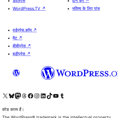
डेवलपर्स
दान करें
↗
WordPress.TV
↗
भविष्य के लिए पांच
वर्डप्रेस.कॉम
↗
मैट
↗
बीबीप्रेस
↗
बडीप्रेस
↗
Visit our X (formerly Twitter) account
हमारे बलुस्की खाते पर जाएँ
Visit our Mastodon account
हमारे थ्रेड्स अकाउंट पर जाएं
हमारे फेसबुक पेज पर जाएँ
हमारे इंस्टाग्राम अकाउंट पर जाएं
हमारे लिंक्डइन खाते पर जाएँ
हमारे टिकटॉक खाते पर जाएँ
हमारे यूट्यूब चैनल पर जाएं
हमारे Tumblr खाते पर जाएँ
कोड काव्य हैं।
The WordPress® trademark is the intellectual property