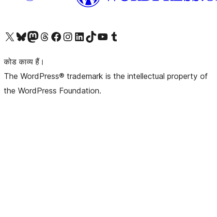
Visit our X (formerly Twitter) account
हमारे बलुस्की खाते पर जाएँ
Visit our Mastodon account
हमारे थ्रेड्स अकाउंट पर जाएं
हमारे फेसबुक पेज पर जाएँ
हमारे इंस्टाग्राम अकाउंट पर जाएं
हमारे लिंक्डइन खाते पर जाएँ
हमारे टिकटॉक खाते पर जाएँ
हमारे यूट्यूब चैनल पर जाएं
हमारे Tumblr खाते पर जाएँ
कोड काव्य हैं।
The WordPress® trademark is the intellectual property of
the WordPress Foundation.