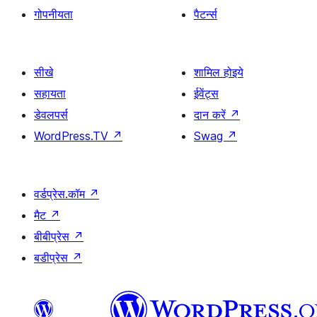
गोपनीयता
पैटर्न्स
सीखे
शामिल होइये
सहायता
ईवेंट्स
डेवलपर्स
दान करें
↗
WordPress.TV
↗
Swag
↗
वर्डप्रेस.कॉम
↗
मैट
↗
बीबीप्रेस
↗
बडीप्रेस
↗