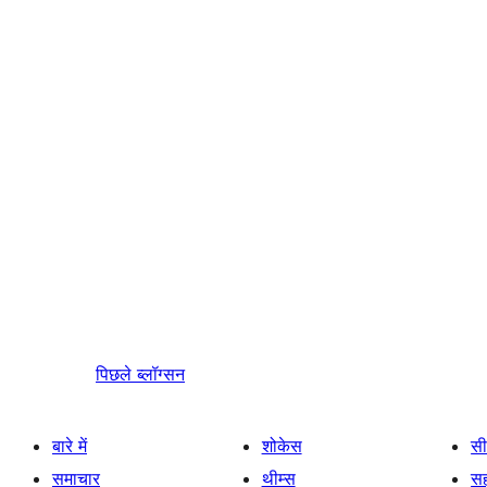
पिछले
ब्लॉग्सन
बारे में
शोकेस
सी
समाचार
थीम्स
स