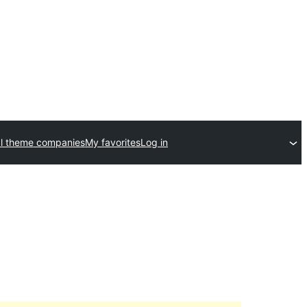
l theme companies
My favorites
Log in