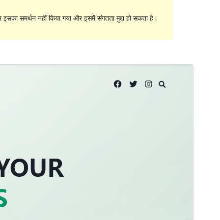
सका समर्थन नहीं किया गया और इसमें संगतता मुद्दा हो सकता है।
पूर्व संवीक्षा
डाउनलोड
यह
Kenta
का चाइल्ड विषय(थीम) है।
संस्करण
1.0.2
अंतिम अपडेट किया
फ़रवरी 12, 2024
सक्रिय स्थापना
100+
PHP version
7.2
थीम होमपेज