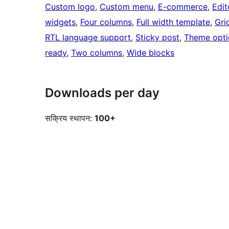
Custom logo
, 
Custom menu
, 
E-commerce
, 
Edit
widgets
, 
Four columns
, 
Full width template
, 
Gri
RTL language support
, 
Sticky post
, 
Theme opti
ready
, 
Two columns
, 
Wide blocks
Downloads per day
सक्रिय स्थापन:
100+