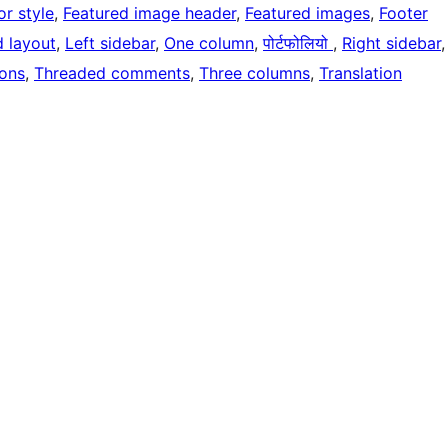
or style
, 
Featured image header
, 
Featured images
, 
Footer
d layout
, 
Left sidebar
, 
One column
, 
पोर्टफोलियो
, 
Right sidebar
,
ons
, 
Threaded comments
, 
Three columns
, 
Translation