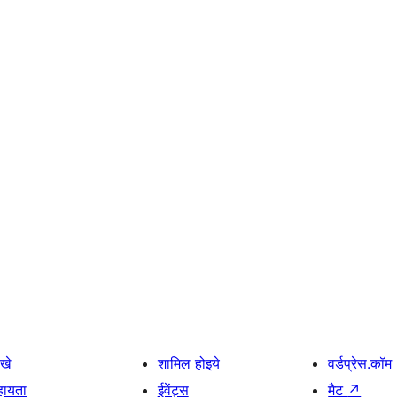
खे
शामिल होइये
वर्डप्रेस.कॉम
हायता
ईवेंट्स
मैट
↗