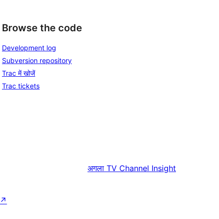
Browse the code
Development log
Subversion repository
Trac में खोजें
Trac tickets
अगला
TV Channel Insight
↗