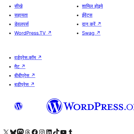
सीखे
शामिल होइये
सहायता
ईवेंट्स
डेवलपर्स
दान करें
↗
WordPress.TV
↗
Swag
↗
वर्डप्रेस.कॉम
↗
मैट
↗
बीबीप्रेस
↗
बडीप्रेस
↗
Visit our X (formerly Twitter) account
हमारे बलुस्की खाते पर जाएँ
Visit our Mastodon account
हमारे थ्रेड्स अकाउंट पर जाएं
हमारे फेसबुक पेज पर जाएँ
हमारे इंस्टाग्राम अकाउंट पर जाएं
हमारे लिंक्डइन खाते पर जाएँ
हमारे टिकटॉक खाते पर जाएँ
हमारे यूट्यूब चैनल पर जाएं
हमारे Tumblr खाते पर जाएँ