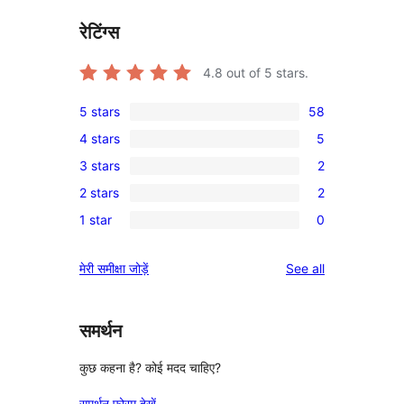
रेटिंग्स
4.8
out of 5 stars.
5 stars
58
58
4 stars
5
5-
5
3 stars
2
star
4-
2
reviews
2 stars
2
star
3-
2
reviews
1 star
0
star
2-
0
reviews
star
1-
reviews
मेरी समीक्षा जोड़ें
See all
reviews
star
reviews
समर्थन
कुछ कहना है? कोई मदद चाहिए?
समर्थन फोरम देखें