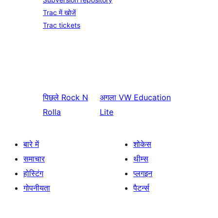
Trac में खोजें
Trac tickets
पिछले
Rock N
अगला
VW Education
Rolla
Lite
बारे में
शोकेस
समाचार
थीम्स
होस्टिंग
प्लगइन
गोपनीयता
पैटर्न्स