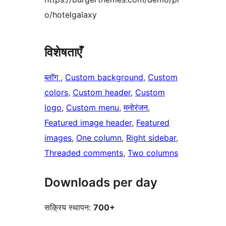
o/hotelgalaxy
विशेषताएँ
ब्लॉग
, 
Custom background
, 
Custom
colors
, 
Custom header
, 
Custom
logo
, 
Custom menu
, 
मनोरंजन
, 
Featured image header
, 
Featured
images
, 
One column
, 
Right sidebar
, 
Threaded comments
, 
Two columns
Downloads per day
सक्रिय स्थापन:
700+