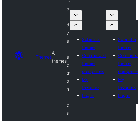
G
o
l
d
y
Submit a
Submit a
e
theme
theme
l
All
Commercial
Commerci
Themes
e
themes
theme
theme
c
companies
companie
tr
My
My
o
favorites
favorites
n
Log in
Log in
i
c
s