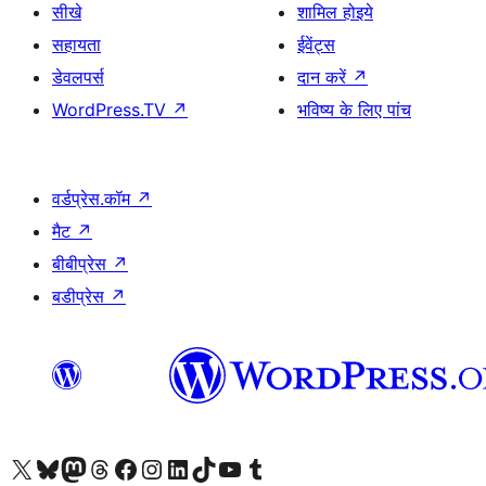
सीखे
शामिल होइये
सहायता
ईवेंट्स
डेवलपर्स
दान करें
↗
WordPress.TV
↗
भविष्य के लिए पांच
वर्डप्रेस.कॉम
↗
मैट
↗
बीबीप्रेस
↗
बडीप्रेस
↗
Visit our X (formerly Twitter) account
हमारे बलुस्की खाते पर जाएँ
Visit our Mastodon account
हमारे थ्रेड्स अकाउंट पर जाएं
हमारे फेसबुक पेज पर जाएँ
हमारे इंस्टाग्राम अकाउंट पर जाएं
हमारे लिंक्डइन खाते पर जाएँ
हमारे टिकटॉक खाते पर जाएँ
हमारे यूट्यूब चैनल पर जाएं
हमारे Tumblr खाते पर जाएँ