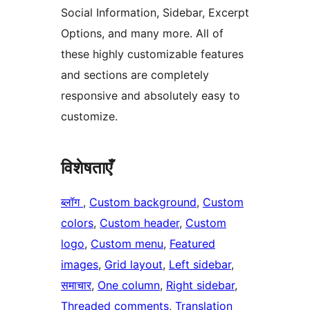
Social Information, Sidebar, Excerpt
Options, and many more. All of
these highly customizable features
and sections are completely
responsive and absolutely easy to
customize.
विशेषताएँ
ब्लॉग
, 
Custom background
, 
Custom
colors
, 
Custom header
, 
Custom
logo
, 
Custom menu
, 
Featured
images
, 
Grid layout
, 
Left sidebar
, 
समाचार
, 
One column
, 
Right sidebar
, 
Threaded comments
, 
Translation