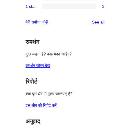
0
reviews
1 star
3
star
2-
3
reviews
star
1-
reviews
मेरी समीक्षा जोड़ें
See all
reviews
star
reviews
समर्थन
कुछ कहना है? कोई मदद चाहिए?
समर्थन फोरम देखें
रिपोर्ट
क्या इस थीम में मुख्य समस्याएं हैं?
इस थीम की रिपोर्ट करें
अनुवाद