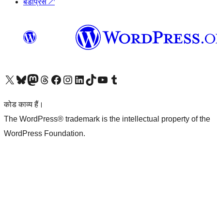
बडीप्रेस
↗
Visit our X (formerly Twitter) account
हमारे बलुस्की खाते पर जाएँ
Visit our Mastodon account
हमारे थ्रेड्स अकाउंट पर जाएं
हमारे फेसबुक पेज पर जाएँ
हमारे इंस्टाग्राम अकाउंट पर जाएं
हमारे लिंक्डइन खाते पर जाएँ
हमारे टिकटॉक खाते पर जाएँ
हमारे यूट्यूब चैनल पर जाएं
हमारे Tumblr खाते पर जाएँ
कोड काव्य हैं।
The WordPress® trademark is the intellectual property of the
WordPress Foundation.