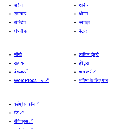
बारे में
शोकेस
समाचार
थीम्स
होस्टिंग
प्लगइन
गोपनीयता
पैटर्न्स
सीखे
शामिल होइये
सहायता
ईवेंट्स
डेवलपर्स
दान करें
↗
WordPress.TV
↗
भविष्य के लिए पांच
वर्डप्रेस.कॉम
↗
मैट
↗
बीबीप्रेस
↗