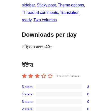
sidebar
, 
Sticky post
, 
Theme options
, 
Threaded comments
, 
Translation
ready
, 
Two columns
Downloads per day
सक्रिय स्थापन:
40+
रेटिंग्स
3
out of 5 stars.
5 stars
3
3
4 stars
0
5-
0
3 stars
0
star
4-
0
reviews
2 stars
0
star
3-