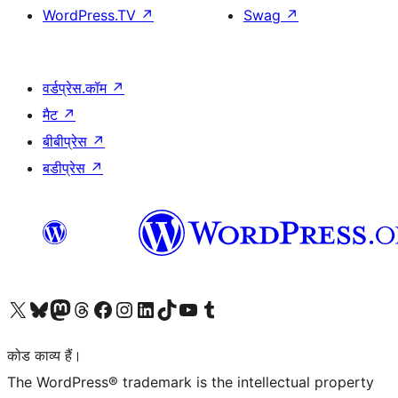
WordPress.TV
↗
Swag
↗
वर्डप्रेस.कॉम
↗
मैट
↗
बीबीप्रेस
↗
बडीप्रेस
↗
Visit our X (formerly Twitter) account
हमारे बलुस्की खाते पर जाएँ
Visit our Mastodon account
हमारे थ्रेड्स अकाउंट पर जाएं
हमारे फेसबुक पेज पर जाएँ
हमारे इंस्टाग्राम अकाउंट पर जाएं
हमारे लिंक्डइन खाते पर जाएँ
हमारे टिकटॉक खाते पर जाएँ
हमारे यूट्यूब चैनल पर जाएं
हमारे Tumblr खाते पर जाएँ
कोड काव्य हैं।
The WordPress® trademark is the intellectual property