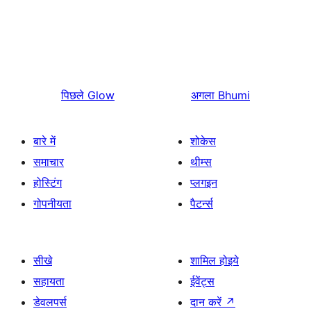
पिछले
Glow
अगला
Bhumi
बारे में
शोकेस
समाचार
थीम्स
होस्टिंग
प्लगइन
गोपनीयता
पैटर्न्स
सीखे
शामिल होइये
सहायता
ईवेंट्स
डेवलपर्स
दान करें
↗