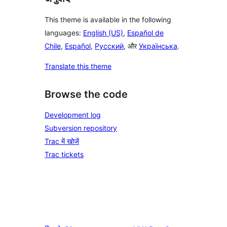
This theme is available in the following
languages:
English (US)
,
Español de
Chile
,
Español
,
Русский
, और
Українська
.
Translate this theme
Browse the code
Development log
Subversion repository
Trac में खोजें
Trac tickets