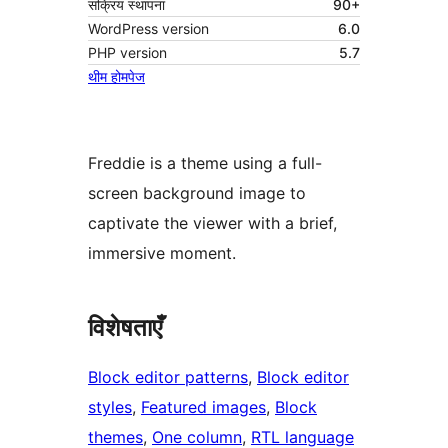
सक्रिय स्थापना
90+
WordPress version
6.0
PHP version
5.7
थीम होमपेज
Freddie is a theme using a full-
screen background image to
captivate the viewer with a brief,
immersive moment.
विशेषताएँ
Block editor patterns
, 
Block editor
styles
, 
Featured images
, 
Block
themes
, 
One column
, 
RTL language