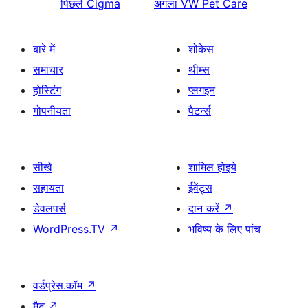
पिछले
Cigma
अगला
VW Pet Care
बारे में
शोकेस
समाचार
थीम्स
होस्टिंग
प्लगइन
गोपनीयता
पैटर्न्स
सीखे
शामिल होइये
सहायता
ईवेंट्स
डेवलपर्स
दान करें
↗
WordPress.TV
↗
भविष्य के लिए पांच
वर्डप्रेस.कॉम
↗
मैट
↗