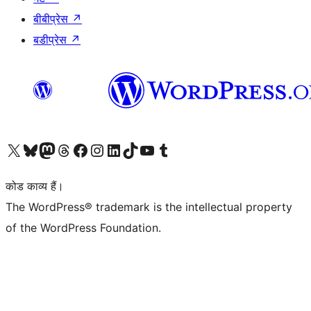
बीबीप्रेस
↗
बडीप्रेस
↗
Visit our X (formerly Twitter) account
हमारे बलुस्की खाते पर जाएँ
Visit our Mastodon account
हमारे थ्रेड्स अकाउंट पर जाएं
हमारे फेसबुक पेज पर जाएँ
हमारे इंस्टाग्राम अकाउंट पर जाएं
हमारे लिंक्डइन खाते पर जाएँ
हमारे टिकटॉक खाते पर जाएँ
हमारे यूट्यूब चैनल पर जाएं
हमारे Tumblr खाते पर जाएँ
कोड काव्य हैं।
The WordPress® trademark is the intellectual property
of the WordPress Foundation.