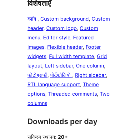
विशेषताएँ
ब्लॉग
, 
Custom background
, 
Custom
header
, 
Custom logo
, 
Custom
menu
, 
Editor style
, 
Featured
images
, 
Flexible header
, 
Footer
widgets
, 
Full width template
, 
Grid
layout
, 
Left sidebar
, 
One column
, 
फोटोग्राफी
, 
पोर्टफोलियो
, 
Right sidebar
, 
RTL language support
, 
Theme
options
, 
Threaded comments
, 
Two
columns
Downloads per day
सक्रिय स्थापन:
20+