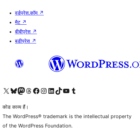
वर्डप्रेस.कॉम
↗
मैट
↗
बीबीप्रेस
↗
बडीप्रेस
↗
Visit our X (formerly Twitter) account
हमारे बलुस्की खाते पर जाएँ
Visit our Mastodon account
हमारे थ्रेड्स अकाउंट पर जाएं
हमारे फेसबुक पेज पर जाएँ
हमारे इंस्टाग्राम अकाउंट पर जाएं
हमारे लिंक्डइन खाते पर जाएँ
हमारे टिकटॉक खाते पर जाएँ
हमारे यूट्यूब चैनल पर जाएं
हमारे Tumblr खाते पर जाएँ
कोड काव्य हैं।
The WordPress® trademark is the intellectual property
of the WordPress Foundation.