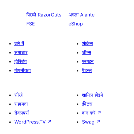
पिछले
RazorCuts
अगला
Alante
FSE
eShop
बारे में
शोकेस
समाचार
थीम्स
होस्टिंग
प्लगइन
गोपनीयता
पैटर्न्स
सीखे
शामिल होइये
सहायता
ईवेंट्स
डेवलपर्स
दान करें
↗
WordPress.TV
↗
Swag
↗