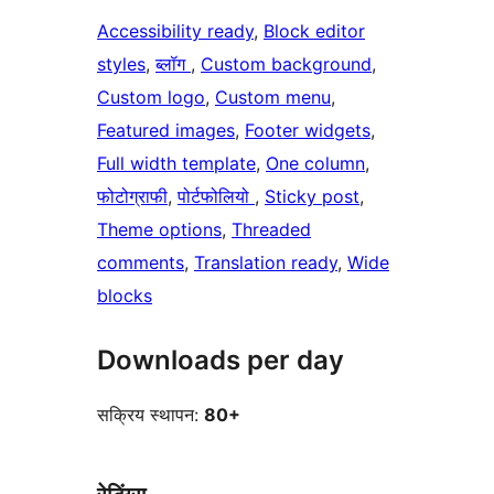
Accessibility ready
, 
Block editor
styles
, 
ब्लॉग
, 
Custom background
, 
Custom logo
, 
Custom menu
, 
Featured images
, 
Footer widgets
, 
Full width template
, 
One column
, 
फोटोग्राफी
, 
पोर्टफोलियो
, 
Sticky post
, 
Theme options
, 
Threaded
comments
, 
Translation ready
, 
Wide
blocks
Downloads per day
सक्रिय स्थापन:
80+