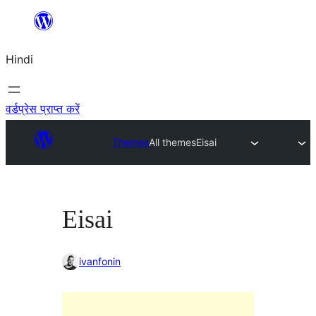
सामग्री
पर
Hindi
जाएं
वर्डप्रेस प्राप्त करें
Themes
All themes
Eisai
Eisai
ivanfonin