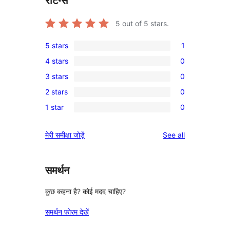
रेटिंग्स
5
out of 5 stars.
5 stars
1
1
4 stars
0
5-
0
3 stars
0
star
4-
0
review
2 stars
0
star
3-
0
reviews
1 star
0
star
2-
0
reviews
star
1-
reviews
मेरी समीक्षा जोड़ें
See all
reviews
star
reviews
समर्थन
कुछ कहना है? कोई मदद चाहिए?
समर्थन फोरम देखें