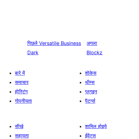
पिछले
Versatile Business
अगला
Dark
Blockz
बारे में
शोकेस
समाचार
थीम्स
होस्टिंग
प्लगइन
गोपनीयता
पैटर्न्स
सीखे
शामिल होइये
सहायता
ईवेंट्स