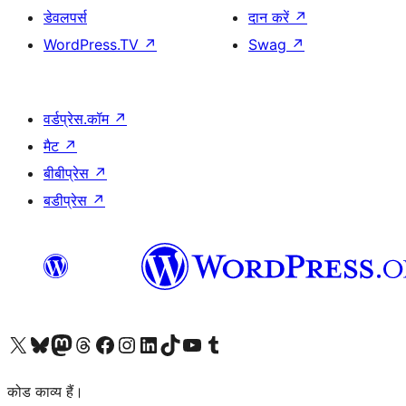
डेवलपर्स
दान करें
↗
WordPress.TV
↗
Swag
↗
वर्डप्रेस.कॉम
↗
मैट
↗
बीबीप्रेस
↗
बडीप्रेस
↗
Visit our X (formerly Twitter) account
हमारे बलुस्की खाते पर जाएँ
Visit our Mastodon account
हमारे थ्रेड्स अकाउंट पर जाएं
हमारे फेसबुक पेज पर जाएँ
हमारे इंस्टाग्राम अकाउंट पर जाएं
हमारे लिंक्डइन खाते पर जाएँ
हमारे टिकटॉक खाते पर जाएँ
हमारे यूट्यूब चैनल पर जाएं
हमारे Tumblr खाते पर जाएँ
कोड काव्य हैं।