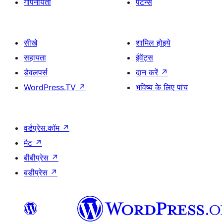
गोपनीयता
पैटर्न्स
सीखे
शामिल होइये
सहायता
ईवेंट्स
डेवलपर्स
दान करें
↗
WordPress.TV
↗
भविष्य के लिए पांच
वर्डप्रेस.कॉम
↗
मैट
↗
बीबीप्रेस
↗
बडीप्रेस
↗