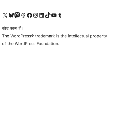
Visit our X (formerly Twitter) account
हमारे बलुस्की खाते पर जाएँ
Visit our Mastodon account
हमारे थ्रेड्स अकाउंट पर जाएं
हमारे फेसबुक पेज पर जाएँ
हमारे इंस्टाग्राम अकाउंट पर जाएं
हमारे लिंक्डइन खाते पर जाएँ
हमारे टिकटॉक खाते पर जाएँ
हमारे यूट्यूब चैनल पर जाएं
हमारे Tumblr खाते पर जाएँ
कोड काव्य हैं।
The WordPress® trademark is the intellectual property
of the WordPress Foundation.