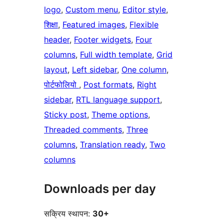
logo
, 
Custom menu
, 
Editor style
, 
शिक्षा
, 
Featured images
, 
Flexible
header
, 
Footer widgets
, 
Four
columns
, 
Full width template
, 
Grid
layout
, 
Left sidebar
, 
One column
, 
पोर्टफोलियो
, 
Post formats
, 
Right
sidebar
, 
RTL language support
, 
Sticky post
, 
Theme options
, 
Threaded comments
, 
Three
columns
, 
Translation ready
, 
Two
columns
Downloads per day
सक्रिय स्थापन:
30+