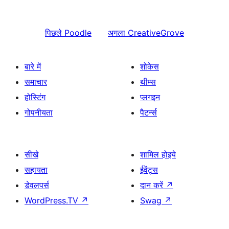
पिछले
Poodle
अगला
CreativeGrove
बारे में
शोकेस
समाचार
थीम्स
होस्टिंग
प्लगइन
गोपनीयता
पैटर्न्स
सीखे
शामिल होइये
सहायता
ईवेंट्स
डेवलपर्स
दान करें
↗
WordPress.TV
↗
Swag
↗