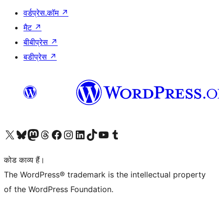
वर्डप्रेस.कॉम
↗
मैट
↗
बीबीप्रेस
↗
बडीप्रेस
↗
Visit our X (formerly Twitter) account
हमारे बलुस्की खाते पर जाएँ
Visit our Mastodon account
हमारे थ्रेड्स अकाउंट पर जाएं
हमारे फेसबुक पेज पर जाएँ
हमारे इंस्टाग्राम अकाउंट पर जाएं
हमारे लिंक्डइन खाते पर जाएँ
हमारे टिकटॉक खाते पर जाएँ
हमारे यूट्यूब चैनल पर जाएं
हमारे Tumblr खाते पर जाएँ
कोड काव्य हैं।
The WordPress® trademark is the intellectual property
of the WordPress Foundation.