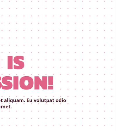
पूर्व संवीक्षा
डाउनलोड
संस्करण
1.4.0
अंतिम अपडेट किया
अप्रैल 28, 2026
सक्रिय स्थापना
50+
PHP version
7.0
थीम होमपेज