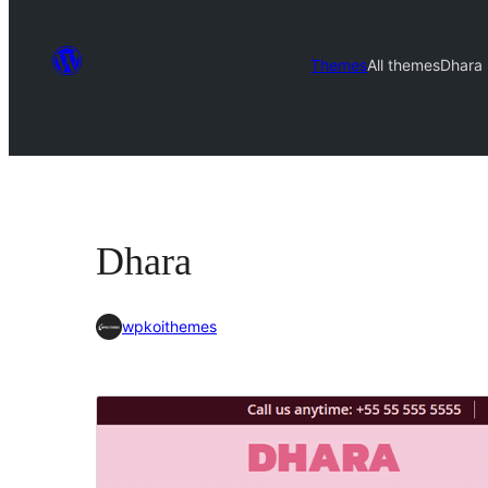
Themes
All themes
Dhara
Dhara
wpkoithemes