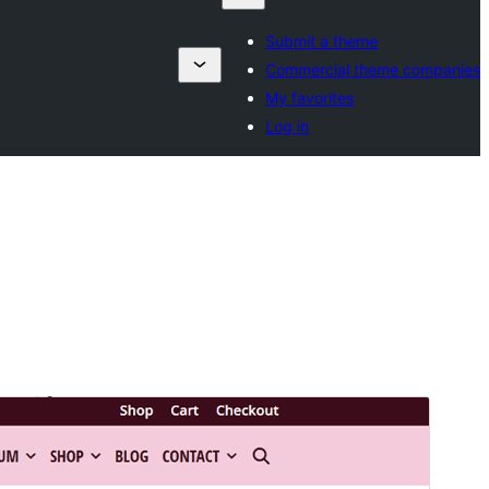
Submit a theme
Commercial theme companies
My favorites
Log in
कमर्शियल थीम
This theme is free but offers additional paid
commercial upgrades or support.