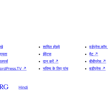
खे
शामिल होइये
वर्डप्रेस.कॉम
हायता
ईवेंट्स
मैट
↗
वलपर्स
दान करें
↗
बीबीप्रेस
↗
ordPress.TV
↗
भविष्य के लिए पांच
बडीप्रेस
↗
Hindi