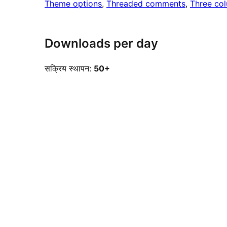
Theme options
, 
Threaded comments
, 
Three co
Downloads per day
सक्रिय स्थापन:
50+