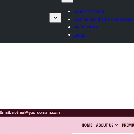
Submit a theme
Commercial theme companies
My favorites
Log in