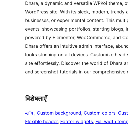
Dhara, a dynamic and versatile WPKoi theme, of
WordPress site. With its sleek, modern, trendy 
businesses, or experimental content. This mult
events, showcasing portfolios, starting blogs
powered by Elementor, WooCommerce, and Conta
Dhara offers an intuitive admin interface, abu
looks stunning on all devices. Customize heade
site effortlessly. Discover the world of Dhara a
and screenshot tutorials in our comprehensiv
विशेषताएँ
ब्लॉग
, 
Custom background
, 
Custom colors
, 
Cus
Flexible header
, 
Footer widgets
, 
Full width temp