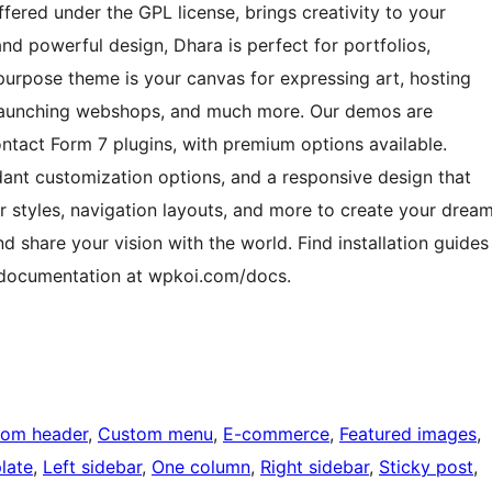
fered under the GPL license, brings creativity to your
and powerful design, Dhara is perfect for portfolios,
ipurpose theme is your canvas for expressing art, hosting
, launching webshops, and much more. Our demos are
ct Form 7 plugins, with premium options available.
ndant customization options, and a responsive design that
r styles, navigation layouts, and more to create your drea
nd share your vision with the world. Find installation guides
e documentation at wpkoi.com/docs.
tom header
, 
Custom menu
, 
E-commerce
, 
Featured images
, 
late
, 
Left sidebar
, 
One column
, 
Right sidebar
, 
Sticky post
, 