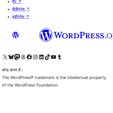
मैट
↗
बीबीप्रेस
↗
बडीप्रेस
↗
Visit our X (formerly Twitter) account
हमारे बलुस्की खाते पर जाएँ
Visit our Mastodon account
हमारे थ्रेड्स अकाउंट पर जाएं
हमारे फेसबुक पेज पर जाएँ
हमारे इंस्टाग्राम अकाउंट पर जाएं
हमारे लिंक्डइन खाते पर जाएँ
हमारे टिकटॉक खाते पर जाएँ
हमारे यूट्यूब चैनल पर जाएं
हमारे Tumblr खाते पर जाएँ
कोड काव्य हैं।
The WordPress® trademark is the intellectual property
of the WordPress Foundation.