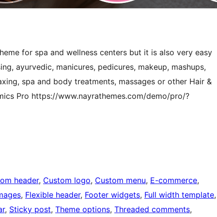
me for spa and wellness centers but it is also very easy
ssing, ayurvedic, manicures, pedicures, makeup, mashups,
 waxing, spa and body treatments, massages or other Hair &
smics Pro https://www.nayrathemes.com/demo/pro/?
tom header
, 
Custom logo
, 
Custom menu
, 
E-commerce
, 
images
, 
Flexible header
, 
Footer widgets
, 
Full width template
ar
, 
Sticky post
, 
Theme options
, 
Threaded comments
, 