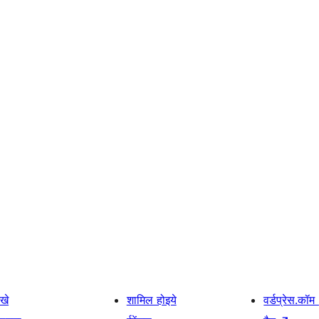
खे
शामिल होइये
वर्डप्रेस.कॉम