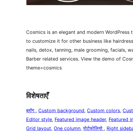
Cosmics is an elegant and modern WordPress the
to customize it for other business like hairdre
nails, detox, tanning, male grooming, facials,
Barber related services. View the demo of Co
theme=cosmics
विशेषताएँ
ब्लॉग
, 
Custom background
, 
Custom colors
, 
Cus
Editor style
, 
Featured image header
, 
Featured 
Grid layout
, 
One column
, 
पोर्टफोलियो
, 
Right sideb