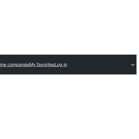
eme companies
My favorites
Log in