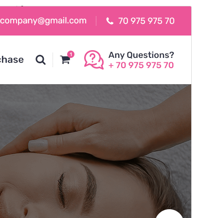
कमर्शियल थीम
This theme is free but offers additional paid
commercial upgrades or support.
सहायता देखें
पूर्व संवीक्षा
डाउनलोड
यह
Hantus
का चाइल्ड विषय(थीम) है।
संस्करण
19.7
अंतिम अपडेट किया
अगस्त 4, 2026
सक्रिय स्थापना
400+
WordPress version
4.7
PHP version
7.4
थीम होमपेज